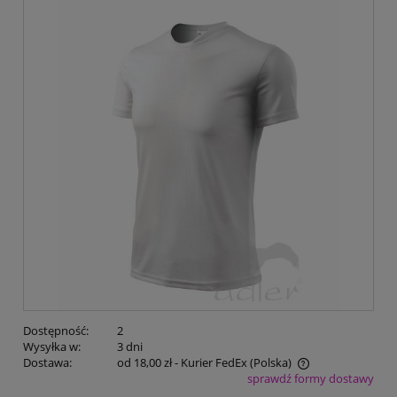
Dostępność:
2
Wysyłka w:
3 dni
Dostawa:
od 18,00 zł
- Kurier FedEx
(Polska)
sprawdź formy dostawy
Cena nie zawiera ewentualnych kosztów płatności