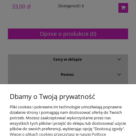
33,00 zł
2
Dostępność:
6
Opinie o produkcie (0)
Ceny w sklepie
Pomoc
Dostawa i płatność
Dbamy o Twoją prywatność
Moje konto
Pliki cookies i pokrewne im technologie umożliwiają poprawne
działanie strony i pomagają nam dostosować ofertę do Twoich
potrzeb. Możesz zaakceptować wykorzystanie przez nas
Gwarancja i zwroty
wszystkich tych plików i przejść do sklepu lub dostosować użycie
plików do swoich preferencji, wybierając opcję "Dostosuj zgody".
Więcej o plikach cookies przeczytasz w naszej Polityce
O firmie