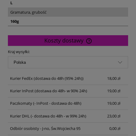
L
Gramatura, grubość
160g
Koszty dostawy
Cena nie zawiera ewentualnych kosztów płatności
Kraj wysyłki:
Kurier FedEx
(dostawa do 48h (95% 24h))
18,00 zł
Kurier InPost
(dostawa do 48h- w 90% 24h)
19,00 zł
Paczkomaty
(- InPost - dostawa do 48h)
19,00 zł
Kurier DHL
(- dostawa do 48h - w 99% 24h)
23,00 zł
Odbiór osobisty - J-no, Św.Wojciecha 95
0,00 zł