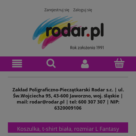
Zarejestruj się
Zaloguj się
Zakład Poligraficzno-Pieczątkarski Rodar s.c. | ul.
Św.Wojciecha 95, 43-600 Jaworzno, woj. śląskie |
mail: rodar@rodar.pl | tel: 600 307 307 | NIP:
6320009106
Koszulka, t-shirt biała, rozmiar L Fantasy