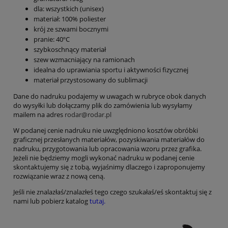
dla: wszystkich (unisex)
materiał: 100% poliester
krój ze szwami bocznymi
pranie: 40ºC
szybkoschnący materiał
szew wzmacniający na ramionach
idealna do uprawiania sportu i aktywności fizycznej
materiał przystosowany do sublimacji
Dane do nadruku podajemy w uwagach w rubryce obok danych
do wysyłki lub dołączamy plik do zamówienia lub wysyłamy
mailem na adres
rodar@rodar.pl
W podanej cenie nadruku nie uwzględniono kosztów obróbki
graficznej przesłanych materiałów, pozyskiwania materiałów do
nadruku, przygotowania lub opracowania wzoru przez grafika.
Jeżeli nie będziemy mogli wykonać nadruku w podanej cenie
skontaktujemy się z tobą, wyjaśnimy dlaczego i zaproponujemy
rozwiązanie wraz z nową ceną.
Jeśli nie znalazłaś/znalazłeś tego czego szukałaś/eś skontaktuj się z
nami lub pobierz katalog
tutaj.