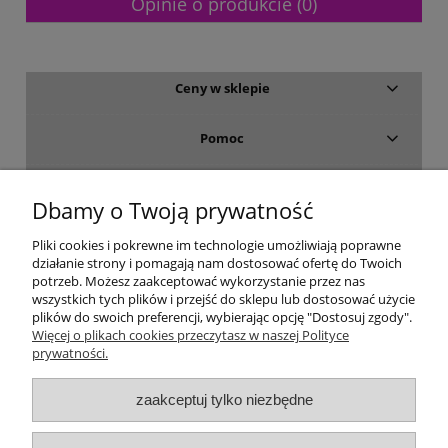
Opinie o produkcie (0)
Ceny w sklepie
Pomoc
Dostawa i płatność
Dbamy o Twoją prywatność
Moje konto
Pliki cookies i pokrewne im technologie umożliwiają poprawne
działanie strony i pomagają nam dostosować ofertę do Twoich
potrzeb. Możesz zaakceptować wykorzystanie przez nas
Gwarancja i zwroty
wszystkich tych plików i przejść do sklepu lub dostosować użycie
plików do swoich preferencji, wybierając opcję "Dostosuj zgody".
Więcej o plikach cookies przeczytasz w naszej Polityce
O firmie
prywatności.
zaakceptuj tylko niezbędne