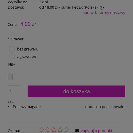
Wysyłka w:
3 dni
Dostawa:
od 18,00 zł
- Kurier FedEx
(Polska)
sprawdź formy dostawy
Cena nie zawiera ewentualnych kosztów płatności
4,00 zł
Cena:
*
Grawer:
bez graweru
z grawerem
Plik:
do koszyka
szt.
*
- Pole wymagane
dodaj do przechowalni
Ocena:
zapytaj o produkt