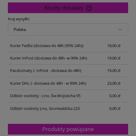
Koszty dostawy
Cena nie zawiera ewentualnych kosztów płatności
Kraj wysyłki:
Kurier FedEx
(dostawa do 48h (95% 24h))
18,00 zł
Kurier InPost
(dostawa do 48h- w 90% 24h)
19,00 zł
Paczkomaty
(- InPost - dostawa do 48h)
19,00 zł
Kurier DHL
(- dostawa do 48h - w 99% 24h)
23,00 zł
Odbiór osobisty - J-no, Św.Wojciecha 95
0,00 zł
Odbiór osobisty J-no, Grunwaldzka 225
0,00 zł
Produkty powiązane