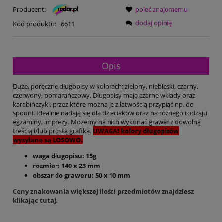
Producent:
poleć znajomemu
dodaj opinię
Kod produktu:
6611
Opis
Duże, poręczne długopisy w kolorach: zielony, niebieski, czarny,
czerwony, pomarańczowy. Długopisy mają czarne wkłady oraz
karabińczyki, przez które można je z łatwością przypiąć np. do
spodni. Idealnie nadają się dla dzieciaków oraz na różnego rodzaju
egzaminy, imprezy. Możemy na nich wykonać grawer z dowolną
treścią i/lub prostą grafiką.
UWAGA! kolory długopisów
wysyłane są LOSOWO.
waga długopisu: 15g
rozmiar: 140 x 23 mm
obszar do graweru: 50 x 10 mm
Ceny znakowania większej ilości przedmiotów znajdziesz
klikając tutaj.