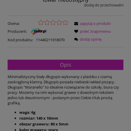
dodaj do przechowalni
Ocena:
zapytaj o produkt
Producent:
poleć znajomemu
dodaj opinię
Kod produktu:
11446211018070
Opis
Minimalistyczny biały długopis wykonany z plastiku z czarną
zaokrągloną klamrą. Długopis posiada niebieski wkład piszący.
Długopis "Maranello" to idealnie rozwiązanie do szkoły, biura czy
pracy. Możemy na nim wykonać grawer z dowolnym tekstem
jedno lub dwustronnym - podanym przez Ciebie i/lub prostą
grafiką.
waga: 6g
rozmiar: 140 x 10mm
obszar graweru: 80 x 5mm
kolor graweru: szary