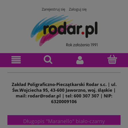
Zarejestruj się
Zaloguj się
Zakład Poligraficzno-Pieczątkarski Rodar s.c. | ul.
Św.Wojciecha 95, 43-600 Jaworzno, woj. śląskie |
mail: rodar@rodar.pl | tel: 600 307 307 | NIP:
6320009106
Długopis "Maranello" biało-czarny