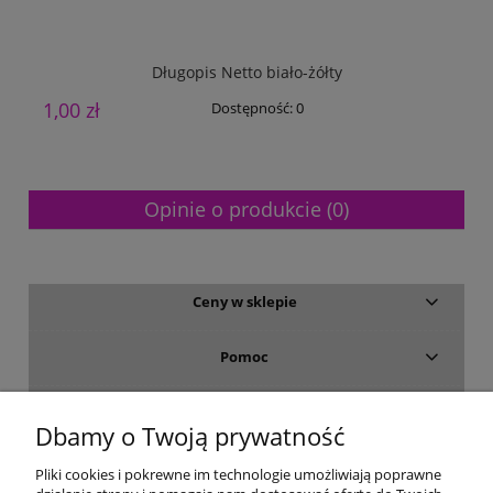
Długopis Netto biało-żółty
1,00 zł
1
Dostępność:
0
Opinie o produkcie (0)
Ceny w sklepie
Pomoc
Dostawa i płatność
Dbamy o Twoją prywatność
Moje konto
Pliki cookies i pokrewne im technologie umożliwiają poprawne