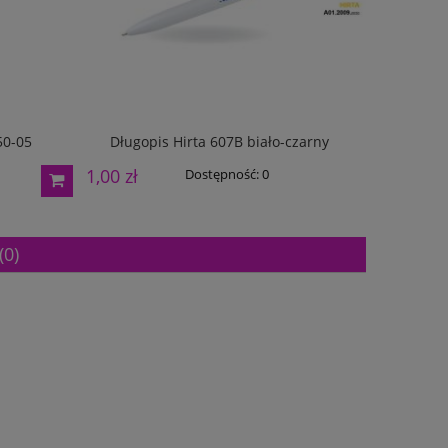
50-05
Długopis Hirta 607B biało-czarny
Długopis 
1,00 zł
3,60 zł
Dostępność:
0
(0)