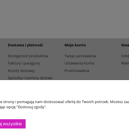
etalowy złoty 3133E 37cm
Puchar metalowy złoty 2100E 32c
165,00 zł
Dostępność:
5
Dostępność:
5
Dostawa i płatność
Moje konto
Gwa
Dostępność produktów
Twoje zamówienia
Ods
Faktury i paragony
Ustawienia konta
Rekl
Koszty dostawy
Przechowalnia
Sposoby i terminy dostaw
Sposoby płatności
nie strony i pomagają nam dostosować ofertę do Twoich potrzeb. Możesz zaa
jąc opcję "Dostosuj zgody".
j wszystkie