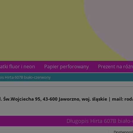
atki fluor i neon
Papier perforowany
Prezent na różn
is Hirta 607B biało-czerwony
kotów
Kontakt
ul. Św.Wojciecha 95, 43-600 Jaworzno, woj. śląskie | mail: ro
Długopis Hirta 607B biało
Dostępnoś