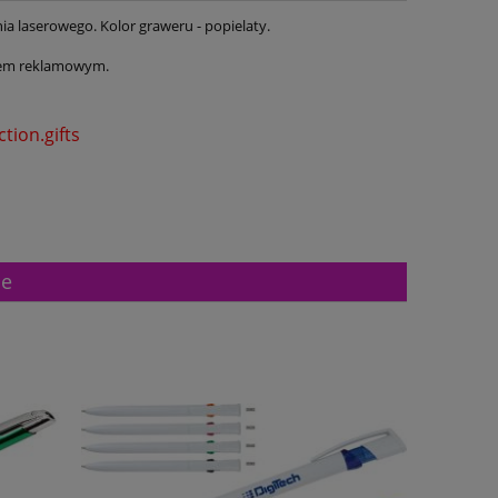
ia laserowego. Kolor graweru - popielaty.
tem reklamowym.
tion.gifts
ne