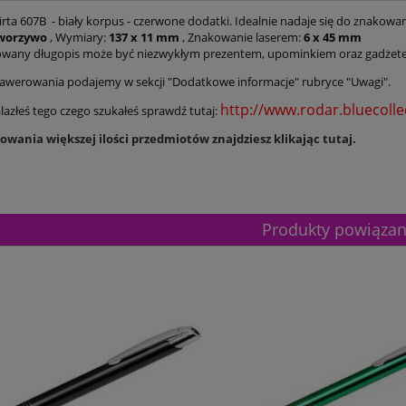
rta 607B - biały korpus - czerwone dodatki. Idealnie nadaje się do znakowan
worzywo
, Wymiary:
137 x 11 mm
, Znakowanie laserem:
6 x 45 mm
wany długopis może być niezwykłym prezentem, upominkiem oraz gadże
awerowania podajemy w sekcji "Dodatkowe informacje" rubryce "Uwagi".
http://www.rodar.bluecollec
nalazłeś tego czego szukałeś sprawdź tutaj:
wania większej ilości przedmiotów znajdziesz klikając tutaj.
Produkty powiąza