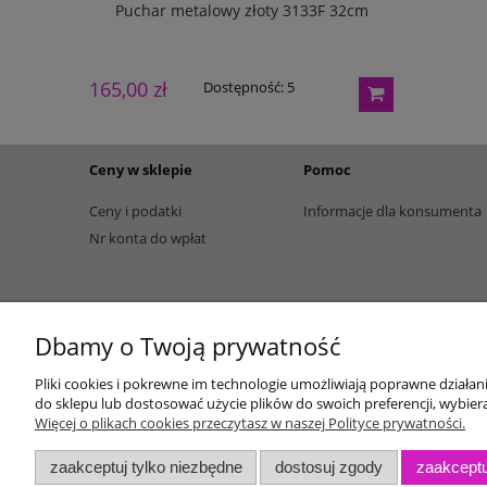
133G 27cm
Puchar metalowy złoty 3133F 32cm
Puchar m
165,00 zł
195,00 zł
Dostępność:
5
Ceny w sklepie
Pomoc
Ceny i podatki
Informacje dla konsumenta
Nr konta do wpłat
Dbamy o Twoją prywatność
Pliki cookies i pokrewne im technologie umożliwiają poprawne działa
do sklepu lub dostosować użycie plików do swoich preferencji, wybiera
Więcej o plikach cookies przeczytasz w naszej Polityce prywatności.
zaakceptuj tylko niezbędne
dostosuj zgody
zaakceptu