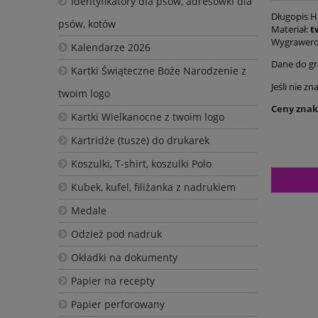
Identyfikatory dla psów, adresówki dla
Długopis Hi
psów, kotów
Materiał:
t
Wygrawero
Kalendarze 2026
Dane do gr
Kartki Świąteczne Boże Narodzenie z
Jeśli nie z
twoim logo
Ceny znako
Kartki Wielkanocne z twoim logo
Kartridże (tusze) do drukarek
Koszulki, T-shirt, koszulki Polo
Kubek, kufel, filiżanka z nadrukiem
Medale
Odzież pod nadruk
Okładki na dokumenty
Papier na recepty
Papier perforowany