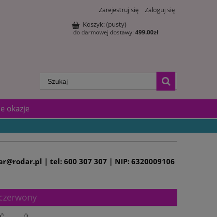
Zarejestruj się
Zaloguj się
Koszyk:
(pusty)
do darmowej dostawy:
499.00
zł
e okazje
dar@rodar.pl | tel: 600 307 307 | NIP: 6320009106
-czerwony
ć:
0