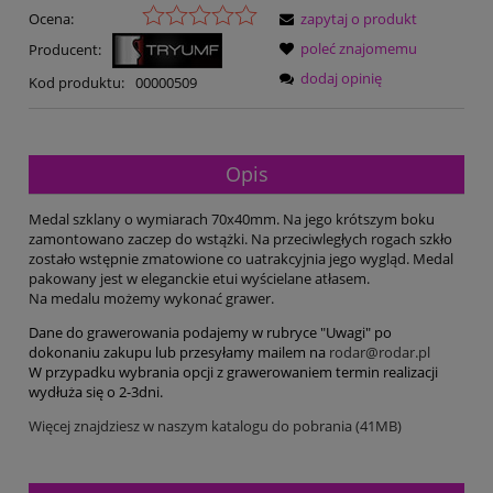
Ocena:
zapytaj o produkt
poleć znajomemu
Producent:
dodaj opinię
Kod produktu:
00000509
Opis
Medal szklany o wymiarach 70x40mm. Na jego krótszym boku
zamontowano zaczep do wstążki. Na przeciwległych rogach szkło
zostało wstępnie zmatowione co uatrakcyjnia jego wygląd. Medal
pakowany jest w eleganckie etui wyścielane atłasem.
Na medalu możemy wykonać grawer.
Dane do grawerowania podajemy w rubryce "Uwagi" po
dokonaniu zakupu lub przesyłamy mailem na
rodar@rodar.pl
W przypadku wybrania opcji z grawerowaniem termin realizacji
wydłuża się o 2-3dni.
Więcej znajdziesz w naszym katalogu do pobrania (41MB)