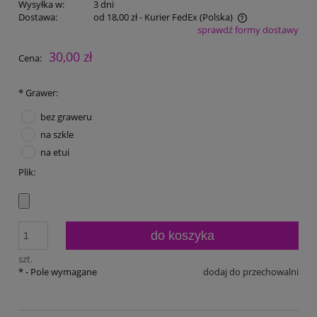
Wysyłka w:
3 dni
Dostawa:
od 18,00 zł
- Kurier FedEx
(Polska)
sprawdź formy dostawy
Cena nie zawiera ewentualnych kosztów płatności
30,00 zł
Cena:
*
Grawer:
bez graweru
na szkle
na etui
Plik:
do koszyka
szt.
*
- Pole wymagane
dodaj do przechowalni