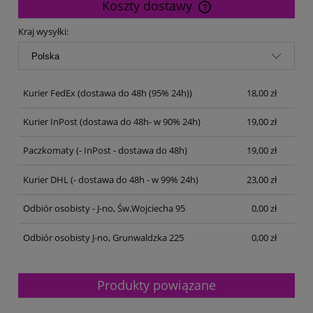
Koszty dostawy
Cena nie zawiera ewentualnych kosztów płatności
Kraj wysyłki:
Kurier FedEx
(dostawa do 48h (95% 24h))
18,00 zł
Kurier InPost
(dostawa do 48h- w 90% 24h)
19,00 zł
Paczkomaty
(- InPost - dostawa do 48h)
19,00 zł
Kurier DHL
(- dostawa do 48h - w 99% 24h)
23,00 zł
Odbiór osobisty - J-no, Św.Wojciecha 95
0,00 zł
Odbiór osobisty J-no, Grunwaldzka 225
0,00 zł
Produkty powiązane