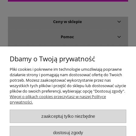
Ceny w sklepie
Pomoc
Dostawa i płatność
Dbamy o Twoją prywatność
Moje konto
Pliki cookies i pokrewne im technologie umożliwiają poprawne
działanie strony i pomagają nam dostosować ofertę do Twoich
potrzeb. Możesz zaakceptować wykorzystanie przez nas
Gwarancja i zwroty
wszystkich tych plików i przejść do sklepu lub dostosować użycie
plików do swoich preferencji, wybierając opcję "Dostosuj zgody".
Więcej o plikach cookies przeczytasz w naszej Polityce
O firmie
prywatności.
zaakceptuj tylko niezbędne
dostosuj zgody