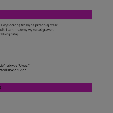
 wytłoczoną trójką na przedniej części.
ładki i tam możemy wykonać grawer.
:
kliknij tutaj
je" rubryce "Uwagi"
zedłużyć o 1-2 dni
Cena nie zawiera ewentualnych kosztów
płatności