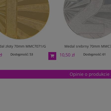
dal złoty 70mm MMC7071/G
Medal srebrny 70mm MMC7
zł
10,50 zł
Dostępność:
53
Dostępność:
61
Opinie o produkcie 
etalowy złoty 3133E 37cm
Puchar metalowy złoty 2100E 32c
165,00 zł
Dostępność:
5
Dostępność:
5