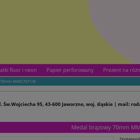
atki fluor i neon
Papier perforowany
Prezent na różn
y 70mm MMC7071/B
kotów
Kontakt
ul. Św.Wojciecha 95, 43-600 Jaworzno, woj. śląskie | mail: ro
Medal brązowy 70mm MM
Dostępnoś