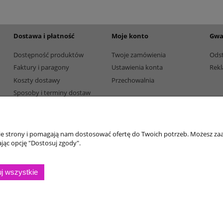
Dostawa i płatność
Moje konto
Gwa
Dostępność produktów
Twoje zamówienia
Ods
Faktury i paragony
Ustawienia konta
Rekl
Koszty dostawy
Przechowalnia
Sposoby i terminy dostaw
Sposoby płatności
nie strony i pomagają nam dostosować ofertę do Twoich potrzeb. Możesz zaa
jąc opcję "Dostosuj zgody".
j wszystkie
Sklep internetowy Shoper.pl