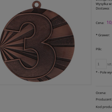
Wysyłka w
Dostawa:
10
Cena:
*
Grawer:
Plik:
szt
*
- Pole w
Ocena:
Producent
Kod produ