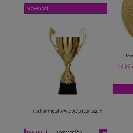
Nowości
Me
10,50 
133G 27cm
Puchar metalowy złoty 3133F 32cm
Puchar m
165,00 zł
195,00 zł
Dostępność:
5