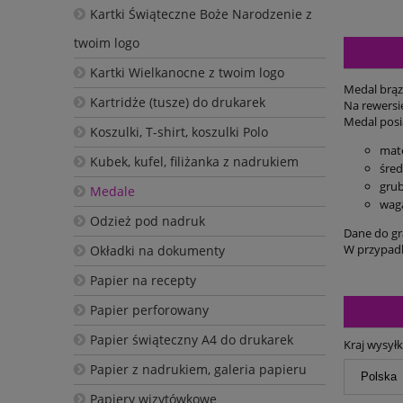
Kartki Świąteczne Boże Narodzenie z
twoim logo
Kartki Wielkanocne z twoim logo
Medal brąz
Kartridże (tusze) do drukarek
Na rewersi
Medal posi
Koszulki, T-shirt, koszulki Polo
mate
Kubek, kufel, filiżanka z nadrukiem
śre
gru
Medale
waga
Odzież pod nadruk
Dane do gr
W przypadk
Okładki na dokumenty
Papier na recepty
Papier perforowany
Papier świąteczny A4 do drukarek
Kraj wysyłk
Papier z nadrukiem, galeria papieru
Papiery wizytówkowe