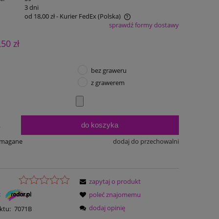
:
3 dni
od 18,00 zł
- Kurier FedEx
(Polska)
sprawdź formy dostawy
Cena nie zawiera ewentualnych kosztów
,50 zł
płatności
bez graweru
z grawerem
do koszyka
.
ymagane
dodaj do przechowalni
zapytaj o produkt
:
poleć znajomemu
dodaj opinię
ktu:
7071B