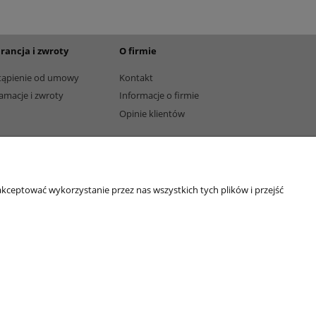
rancja i zwroty
O firmie
tąpienie od umowy
Kontakt
amacje i zwroty
Informacje o firmie
Opinie klientów
kceptować wykorzystanie przez nas wszystkich tych plików i przejść