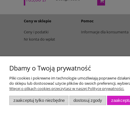
Ceny w sklepie
Pomoc
Ceny i podatki
Informacje dla konsumenta
Nr konta do wpłat
Dbamy o Twoją prywatność
Pliki cookies i pokrewne im technologie umożliwiają poprawne działa
do sklepu lub dostosować użycie plików do swoich preferencji, wybiera
Więcej o plikach cookies przeczytasz w naszej Polityce prywatności.
zaakceptuj tylko niezbędne
dostosuj zgody
zaakceptu