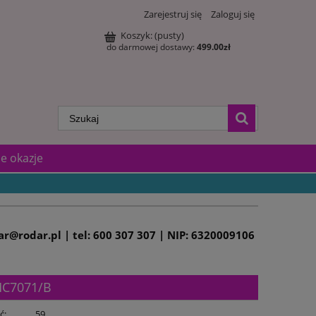
Zarejestruj się
Zaloguj się
Koszyk:
(pusty)
do darmowej dostawy:
499.00
zł
e okazje
dar@rodar.pl | tel: 600 307 307 | NIP: 6320009106
C7071/B
ć:
59