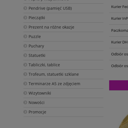
Kurier Fe
Pendrive (pamięć USB)
Pieczątki
Kurier In
Prezent na różne okazje
Paczkoma
Puzzle
Kurier DH
Puchary
Odbiór oso
Statuetki
Tabliczki, tablice
Odbiór os
Trofeum, statuetki szklane
Terminarze A5 ze zdjęciem
Wizytowniki
Nowości
Promocje