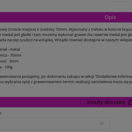
Opis
owy (trzecie miejsce) o średnicy 70mm. Wykonany z metalu w kolorze brązu z
e medal jest gładki i tam możemy wykonać grawer.Na rewersie medal jest g
ada zaczep (uszko) na wstążkę. Wstążki również dostępne w naszym sklepie
riał - metal
dnica - 70mm
bość - 3mm
 - 100g
awerowania podajemy, po dokonaniu zakupu w sekcji "Dodatkowe informac
u wybrania opcji z grawerowaniem termin realizacji zamówienia może się pr
Koszty dostawy
i: