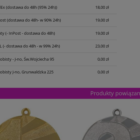
dEx
(dostawa do 48h (95% 24h))
18,00 zł
Post
(dostawa do 48h- w 90% 24h)
19,00 zł
ty
(- InPost - dostawa do 48h)
19,00 zł
L
(- dostawa do 48h - w 99% 24h)
23,00 zł
bisty - J-no, Św.Wojciecha 95
0,00 zł
obisty J-no, Grunwaldzka 225
0,00 zł
Produkty powiąza