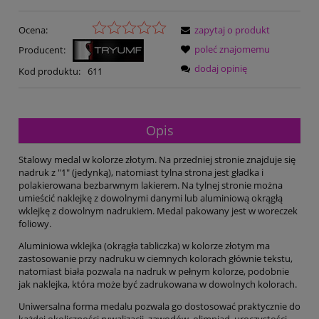
Ocena:
zapytaj o produkt
poleć znajomemu
Producent:
dodaj opinię
Kod produktu:
611
Opis
Stalowy medal w kolorze złotym. Na przedniej stronie znajduje się
nadruk z "1" (jedynką), natomiast tylna strona jest gładka i
polakierowana bezbarwnym lakierem. Na tylnej stronie można
umieścić naklejkę z dowolnymi danymi lub aluminiową okrągłą
wklejkę z dowolnym nadrukiem. Medal pakowany jest w woreczek
foliowy.
Aluminiowa wklejka (okrągła tabliczka) w kolorze złotym ma
zastosowanie przy nadruku w ciemnych kolorach głównie tekstu,
natomiast biała pozwala na nadruk w pełnym kolorze, podobnie
jak naklejka, która może być zadrukowana w dowolnych kolorach.
Uniwersalna forma medalu pozwala go dostosować praktycznie do
każdej okoliczności rywalizacji, zawodów, olimpiad, uroczystości