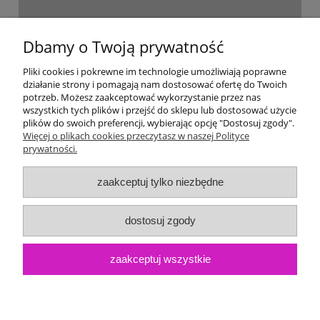
Dostawa i płatność
Dbamy o Twoją prywatność
Moje konto
Pliki cookies i pokrewne im technologie umożliwiają poprawne
działanie strony i pomagają nam dostosować ofertę do Twoich
potrzeb. Możesz zaakceptować wykorzystanie przez nas
Gwarancja i zwroty
wszystkich tych plików i przejść do sklepu lub dostosować użycie
plików do swoich preferencji, wybierając opcję "Dostosuj zgody".
Więcej o plikach cookies przeczytasz w naszej Polityce
O firmie
prywatności.
zaakceptuj tylko niezbędne
dostosuj zgody
zaakceptuj wszystkie
pokaż pełną wersję strony