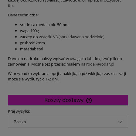
itp.
Dane techniczne:
średnica medalu ok. 50mm
waga 100g
zaczep do
wstążki V3 (sprzedawana oddzielnie)
grubość 2mm
materiał: stal
Dane do nadruku należy wpisać w uwagach lub dołączyć plik do
zamówienia. Można też przesłać mailem na
rodar@rodar.pl
W przypadku wybrania opcji z naklejką bądź wklejką czas realizacji
może się wydłużyć o 1-2 dni.
Koszty dostawy
Cena nie zawiera ewentualnych kosztów płatności
Kraj wysyłki: