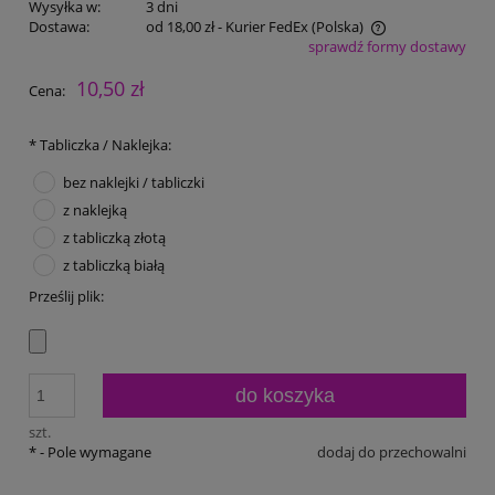
Wysyłka w:
3 dni
Dostawa:
od 18,00 zł
- Kurier FedEx
(Polska)
sprawdź formy dostawy
Cena nie zawiera ewentualnych kosztów płatności
10,50 zł
Cena:
*
Tabliczka / Naklejka:
bez naklejki / tabliczki
z naklejką
z tabliczką złotą
z tabliczką białą
Prześlij plik:
do koszyka
szt.
*
- Pole wymagane
dodaj do przechowalni