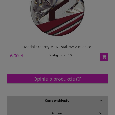
Medal srebrny MC61 stalowy 2 miejsce
6,00 zł
6
Dostępność:
10
Opinie o produkcie (0)
Ceny w sklepie
Pomoc