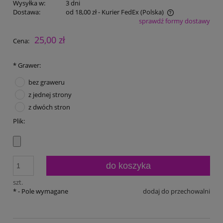
Wysyłka w:
3 dni
Dostawa:
od 18,00 zł
- Kurier FedEx
(Polska)
sprawdź formy dostawy
Cena nie zawiera ewentualnych kosztów płatności
25,00 zł
Cena:
*
Grawer:
bez graweru
z jednej strony
z dwóch stron
Plik:
do koszyka
szt.
*
- Pole wymagane
dodaj do przechowalni