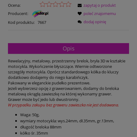
Ocena:
zapytaj o produkt
Producent:
poleć znajomemu
dodaj opinię
Kod produktu:
7667
Opis
Rewelacyjny, metalowy, przestrzenny brelok, bryła 3D w kształcie
motocykla. Wykończenie błyszczące. Wiernie odtworzone
szczegóły motocykla. Oprócz standardowego kółka do kluczy
dodatkowo dodajemy do niego karabińczyk.
Pakowany w eleganckie pudełko prezentowe.
Jeżeli wybierzesz opcję z grawerowaniem, dodamy do breloka
metalową okrągłą zawieszkę na której wykonamy grawer.
Grawer może być jedo lub dwustronny.
W przypadku zakupu bez graweru zawieszka nie jest dodawana.
Waga: 50g,
wymiary motocykla: wys.24mm, dł.35mm, gr.13mm,
długość breloka 88mm
kółko śr. 35mm