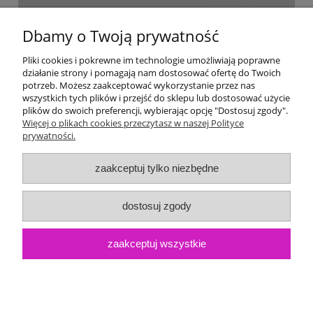
Dostawa i płatność
Dbamy o Twoją prywatność
Moje konto
Pliki cookies i pokrewne im technologie umożliwiają poprawne
działanie strony i pomagają nam dostosować ofertę do Twoich
potrzeb. Możesz zaakceptować wykorzystanie przez nas
Gwarancja i zwroty
wszystkich tych plików i przejść do sklepu lub dostosować użycie
plików do swoich preferencji, wybierając opcję "Dostosuj zgody".
Więcej o plikach cookies przeczytasz w naszej Polityce
O firmie
prywatności.
zaakceptuj tylko niezbędne
dostosuj zgody
zaakceptuj wszystkie
pokaż pełną wersję strony