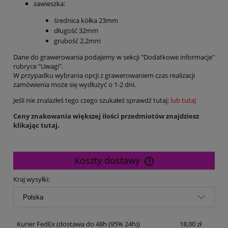
zawieszka:
średnica kółka 23mm
długość 32mm
grubość 2,2mm
Dane do grawerowania podajemy w sekcji "Dodatkowe informacje"
rubryce "Uwagi".
W przypadku wybrania opcji z grawerowaniem czas realizacji
zamówienia może się wydłużyć o 1-2 dni.
Jeśli nie znalazłeś tego czego szukałeś sprawdź tutaj:
lub tutaj
Ceny znakowania większej ilości przedmiotów znajdziesz
klikając tutaj.
Koszty dostawy
Cena nie zawiera ewentualnych kosztów płatności
Kraj wysyłki:
Kurier FedEx
(dostawa do 48h (95% 24h))
18,00 zł