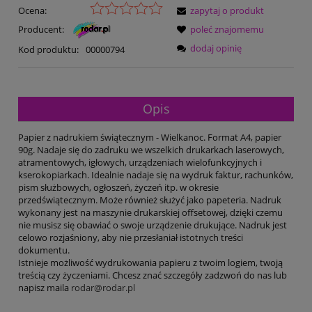
Ocena:
zapytaj o produkt
Producent:
poleć znajomemu
dodaj opinię
Kod produktu:
00000794
Opis
Papier z nadrukiem świątecznym - Wielkanoc. Format A4, papier
90g. Nadaje się do zadruku we wszelkich drukarkach laserowych,
atramentowych, igłowych, urządzeniach wielofunkcyjnych i
kserokopiarkach. Idealnie nadaje się na wydruk faktur, rachunków,
pism służbowych, ogłoszeń, życzeń itp. w okresie
przedświątecznym. Może również służyć jako papeteria. Nadruk
wykonany jest na maszynie drukarskiej offsetowej, dzięki czemu
nie musisz się obawiać o swoje urządzenie drukujące. Nadruk jest
celowo rozjaśniony, aby nie przesłaniał istotnych treści
dokumentu.
Istnieje możliwość wydrukowania papieru z twoim logiem, twoją
treścią czy życzeniami. Chcesz znać szczegóły zadzwoń do nas lub
napisz maila
rodar@rodar.pl