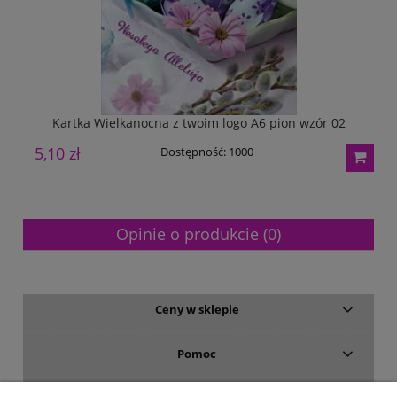
Kartka Wielkanocna z twoim logo A6 pion wzór 02
5,10 zł
5
Dostępność:
1000
Opinie o produkcie (0)
Ceny w sklepie
Pomoc