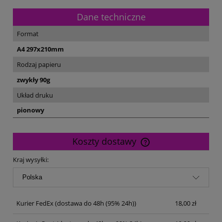
Dane techniczne
Format
A4 297x210mm
Rodzaj papieru
zwykły 90g
Układ druku
pionowy
Koszty dostawy
Cena nie zawiera ewentualnych kosztów płatności
Kraj wysyłki:
Kurier FedEx
(dostawa do 48h (95% 24h))
18,00 zł