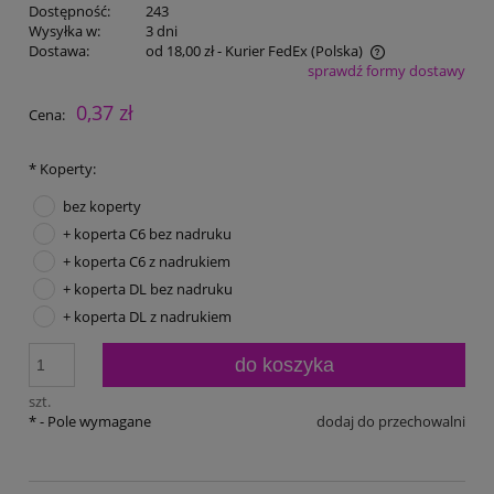
Dostępność:
243
Wysyłka w:
3 dni
Dostawa:
od 18,00 zł
- Kurier FedEx
(Polska)
sprawdź formy dostawy
Cena nie zawiera ewentualnych kosztów płatności
0,37 zł
Cena:
*
Koperty:
bez koperty
+ koperta C6 bez nadruku
+ koperta C6 z nadrukiem
+ koperta DL bez nadruku
+ koperta DL z nadrukiem
do koszyka
szt.
*
- Pole wymagane
dodaj do przechowalni