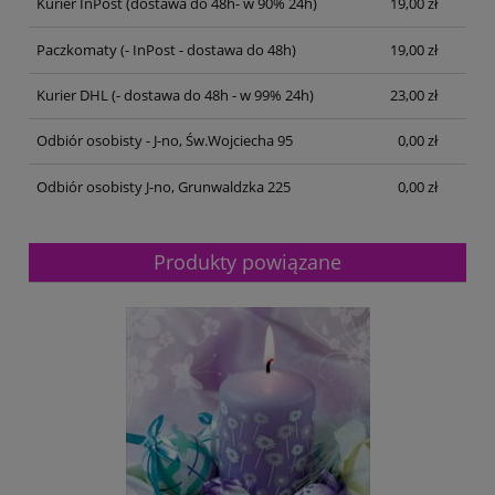
Kurier InPost
(dostawa do 48h- w 90% 24h)
19,00 zł
Paczkomaty
(- InPost - dostawa do 48h)
19,00 zł
Kurier DHL
(- dostawa do 48h - w 99% 24h)
23,00 zł
Odbiór osobisty - J-no, Św.Wojciecha 95
0,00 zł
Odbiór osobisty J-no, Grunwaldzka 225
0,00 zł
Produkty powiązane