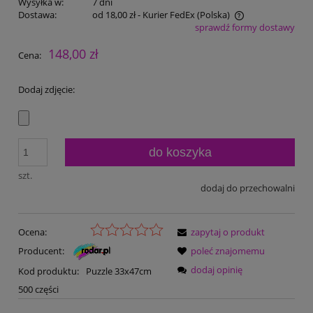
Wysyłka w:
7 dni
Dostawa:
od 18,00 zł
- Kurier FedEx
(Polska)
sprawdź formy dostawy
Cena nie zawiera ewentualnych kosztów płatności
148,00 zł
Cena:
Dodaj zdjęcie:
do koszyka
szt.
dodaj do przechowalni
Ocena:
zapytaj o produkt
Producent:
poleć znajomemu
dodaj opinię
Kod produktu:
Puzzle 33x47cm
500 części