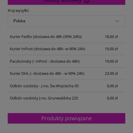
Cena nie zawiera ewentualnych kosztów płatności
Kraj wysyłki:
Kurier FedEx
(dostawa do 48h (95% 24h))
18,00 zł
Kurier InPost
(dostawa do 48h- w 90% 24h)
19,00 zł
Paczkomaty
(- InPost - dostawa do 48h)
19,00 zł
Kurier DHL
(- dostawa do 48h - w 99% 24h)
23,00 zł
Odbiór osobisty - J-no, Św.Wojciecha 95
0,00 zł
Odbiór osobisty J-no, Grunwaldzka 225
0,00 zł
Produkty powiązane