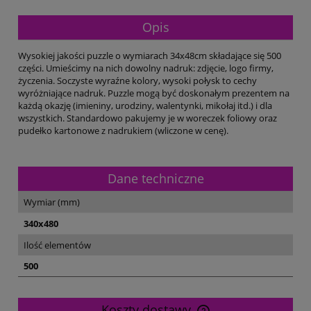
Opis
Wysokiej jakości puzzle o wymiarach 34x48cm składające się 500
części. Umieścimy na nich dowolny nadruk: zdjęcie, logo firmy,
życzenia. Soczyste wyraźne kolory, wysoki połysk to cechy
wyróżniające nadruk. Puzzle mogą być doskonałym prezentem na
każdą okazję (imieniny, urodziny, walentynki, mikołaj itd.) i dla
wszystkich. Standardowo pakujemy je w woreczek foliowy oraz
pudełko kartonowe z nadrukiem (wliczone w cenę).
Dane techniczne
Wymiar (mm)
340x480
Ilość elementów
500
Koszty dostawy