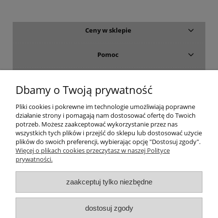
Ceny w sklepie
Pomoc
Dostawa i płatność
Dbamy o Twoją prywatność
Moje konto
Pliki cookies i pokrewne im technologie umożliwiają poprawne
działanie strony i pomagają nam dostosować ofertę do Twoich
potrzeb. Możesz zaakceptować wykorzystanie przez nas
Gwarancja i zwroty
wszystkich tych plików i przejść do sklepu lub dostosować użycie
plików do swoich preferencji, wybierając opcję "Dostosuj zgody".
Więcej o plikach cookies przeczytasz w naszej Polityce
O firmie
prywatności.
zaakceptuj tylko niezbędne
dostosuj zgody