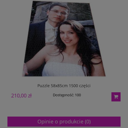
Puzzle 58x85cm 1500 części
210,00 zł
4
Dostępność:
100
Opinie o produkcie (0)