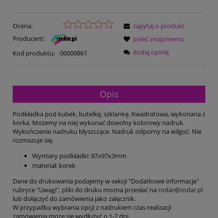
Ocena:
zapytaj o produkt
Producent:
poleć znajomemu
dodaj opinię
Kod produktu:
00000861
Opis
Podkładka pod kubek, butelkę, szklankę. Kwadratowa, wykonana z
korka. Możemy na niej wykonać dowolny kolorowy nadruk.
Wykończenie nadruku błyszczące. Nadruk odporny na wilgoć. Nie
rozmazuje się.
Wymiary podkładki: 97x97x3mm
materiał: korek
Dane do drukowania podajemy w sekcji "Dodatkowe informacje"
rubryce "Uwagi", pliki do druku można przesłać na
rodar@rodar.pl
lub dołączyć do zamówienia jako załącznik.
W przypadku wybrania opcji z nadrukiem czas realizacji
zamówienia może się wydłużyć o 1-2 dni.