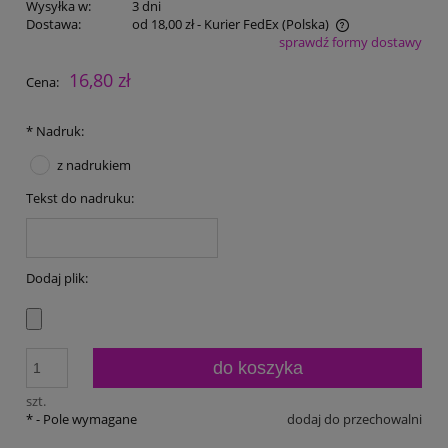
Wysyłka w:
3 dni
Dostawa:
od 18,00 zł
- Kurier FedEx
(Polska)
sprawdź formy dostawy
Cena nie zawiera ewentualnych kosztów płatności
16,80 zł
Cena:
*
Nadruk:
z nadrukiem
Tekst do nadruku:
Dodaj plik:
do koszyka
szt.
*
- Pole wymagane
dodaj do przechowalni