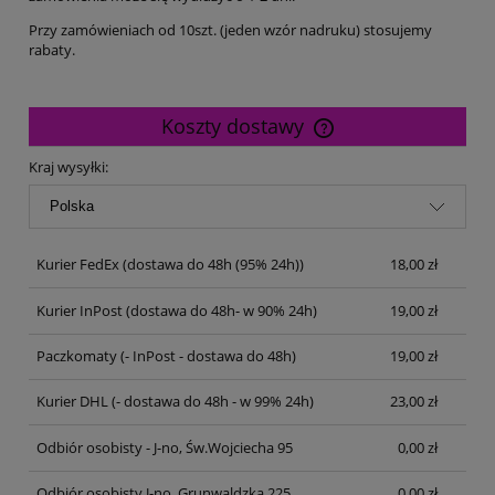
Przy zamówieniach od 10szt. (jeden wzór nadruku) stosujemy
rabaty.
Koszty dostawy
Cena nie zawiera ewentualnych kosztów płatności
Kraj wysyłki:
Kurier FedEx
(dostawa do 48h (95% 24h))
18,00 zł
Kurier InPost
(dostawa do 48h- w 90% 24h)
19,00 zł
Paczkomaty
(- InPost - dostawa do 48h)
19,00 zł
Kurier DHL
(- dostawa do 48h - w 99% 24h)
23,00 zł
Odbiór osobisty - J-no, Św.Wojciecha 95
0,00 zł
Odbiór osobisty J-no, Grunwaldzka 225
0,00 zł