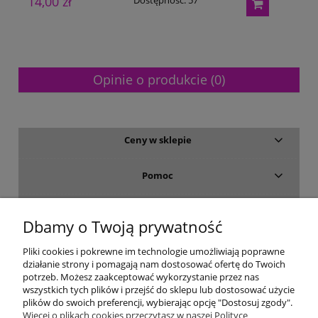
14,00 zł
Dostępność:
57
Opinie o produkcie (0)
Ceny w sklepie
Pomoc
Dostawa i płatność
Dbamy o Twoją prywatność
Moje konto
Pliki cookies i pokrewne im technologie umożliwiają poprawne
działanie strony i pomagają nam dostosować ofertę do Twoich
potrzeb. Możesz zaakceptować wykorzystanie przez nas
Gwarancja i zwroty
wszystkich tych plików i przejść do sklepu lub dostosować użycie
plików do swoich preferencji, wybierając opcję "Dostosuj zgody".
Więcej o plikach cookies przeczytasz w naszej Polityce
O firmie