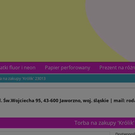
atki fluor i neon
Papier perforowany
Prezent na różn
a na zakupy 'Królik' 23013
kotów
Kontakt
ul. Św.Wojciecha 95, 43-600 Jaworzno, woj. śląskie | mail: ro
Torba na zakupy 'Królik
Dostępnoś