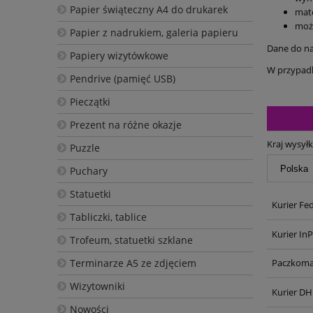
Papier świąteczny A4 do drukarek
mate
możl
Papier z nadrukiem, galeria papieru
Dane do n
Papiery wizytówkowe
W przypadku
Pendrive (pamięć USB)
Pieczątki
Prezent na różne okazje
Kraj wysyłk
Puzzle
Puchary
Statuetki
Kurier Fe
Tabliczki, tablice
Kurier In
Trofeum, statuetki szklane
Terminarze A5 ze zdjęciem
Paczkoma
Wizytowniki
Kurier DH
Nowości