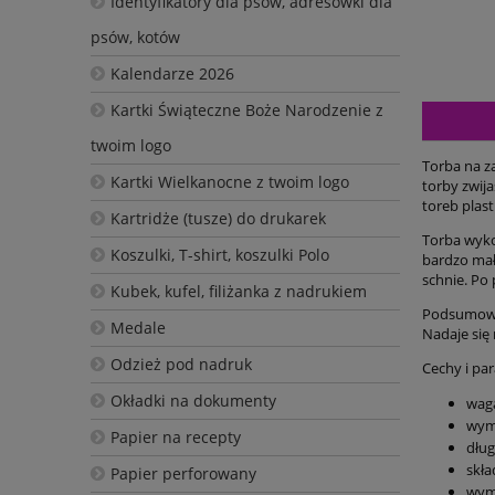
Identyfikatory dla psów, adresówki dla
psów, kotów
Kalendarze 2026
Kartki Świąteczne Boże Narodzenie z
twoim logo
Torba na za
Kartki Wielkanocne z twoim logo
torby zwija
toreb plas
Kartridże (tusze) do drukarek
Torba wyko
Koszulki, T-shirt, koszulki Polo
bardzo mało
schnie. Po 
Kubek, kufel, filiżanka z nadrukiem
Podsumowuj
Medale
Nadaje się
Odzież pod nadruk
Cechy i pa
Okładki na dokumenty
wag
wym
Papier na recepty
dług
skła
Papier perforowany
wymi