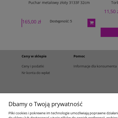
Tor
133G 27cm
Puchar metalowy złoty 3133F 32cm
Puchar m
11,50 
165,00 zł
195,00 zł
Dostępność:
5
Ceny w sklepie
Pomoc
Ceny i podatki
Informacje dla konsumenta
Nr konta do wpłat
Dbamy o Twoją prywatność
Pliki cookies i pokrewne im technologie umożliwiają poprawne działa
do sklepu lub dostosować użycie plików do swoich preferencji, wybiera