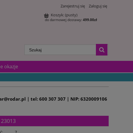
Zarejestruj się
Zaloguj się
Koszyk:
(pusty)
do darmowej dostawy:
499.00
zł
e okazje
dar@rodar.pl | tel: 600 307 307 | NIP: 6320009106
' 23013
ć:
7