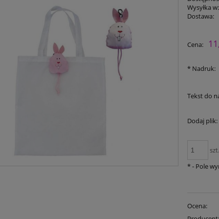
Wysyłka w
Dostawa:
11
Cena:
*
Nadruk:
Tekst do n
Dodaj plik:
szt
*
- Pole w
Ocena:
Producent