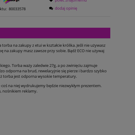
poleć znajomemu
dodaj opinię
ktu:
80033578
rba na zakupy z etui w kształcie królika. Jeśli nie używasz
orbę na zakupy masz zawsze przy sobie. Bądź ECO nie używaj
kiego. Torba waży zaledwie 27g, a po zwinięciu zajmuje
dzo odporna na brud, rewelacyjnie się pierze i bardzo szybko
dyż torba jest odporna wysokie temperatury.
e coś na niej wydrukujemy będzie niezwykłym prezentem.
u, nośnikiem reklamy.