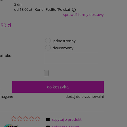
:
3 dni
od 18,00 zł
- Kurier FedEx
(Polska)
sprawdź formy dostawy
Cena nie zawiera ewentualnych kosztów
,50 zł
płatności
jednostronny
dwustronny
adruku:
do koszyka
.
ymagane
dodaj do przechowalni
zapytaj o produkt
: