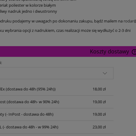
riał: poliester w kolorze białym
iwy nadruk jedno i dwustronny
adruku podajemy w uwagach po dokonaniu zakupu, bądź mailem na
rodar@
 wybrania opcji z nadrukiem, czas realizacji może się wydłużyć o 2-3 dni
Koszty dostawy
i:
dEx
(dostawa do 48h (95% 24h))
18,00 zł
Post
(dostawa do 48h- w 90% 24h)
19,00 zł
ty
(- InPost - dostawa do 48h)
19,00 zł
L
(- dostawa do 48h - w 99% 24h)
23,00 zł