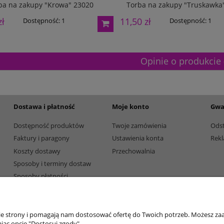
ba na zakupy "Krowa" 23020
Torba na zakupy "Truskawka
etalowy złoty 3133E 37cm
Puchar metalowy złoty 2100E 32c
zł
11,50 zł
Dostępność:
1
Dostępność:
1
165,00 zł
Dostępność:
5
Dostępność:
5
Opinie o produkcie 
Dostawa i płatność
Moje konto
Gwa
Dostępność produktów
Twoje zamówienia
Ods
Faktury i paragony
Ustawienia konta
Rekl
Koszty dostawy
Przechowalnia
Sposoby i terminy dostaw
Sposoby płatności
nie strony i pomagają nam dostosować ofertę do Twoich potrzeb. Możesz zaa
jąc opcję "Dostosuj zgody".