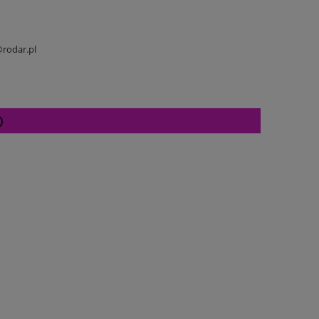
rodar.pl
Cena nie zawiera ewentualnych kosztów
płatności