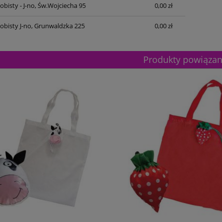
bisty - J-no, Św.Wojciecha 95
0,00 zł
obisty J-no, Grunwaldzka 225
0,00 zł
Produkty powiąza