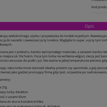
Kod produ
Opis
kupy wielokrotnego użytku i przywieszka do torebki w jednym. Rewelacyjna to
sz ją do saszetki i zawieszasz przy torebce. Wygląda to super, a przy tym t
tikowych.
nana jest z poliestru, bardzo wytrzymałego materiału, a zarazem bardzo lek
 miejsca ok.10x7x4cm. Poza tym torba nie wchłania wilgoci, cieczy jest bar
prostu wrzucasz do pralki i już. Nie ważne w jakiej temperaturze pierzesz g
ąc, taka torba może stanowić idealny prezent czy upominek, a gdy jeszcz
 również jako gadżet promujący firmę gdyż jest, oczywiście po nadrukowani
rametry:
a 27g
iary torby 43x40cm
ość z uszami 65cm
dana do etui w kształcie królika
ary etui ze spakowaną torbą ok. 9x7x4cm