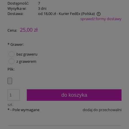
Dostępność:
7
Wysyłka w:
3 dni
Dostawa:
od 18,00 zł
- Kurier FedEx
(Polska)
sprawdź formy dostawy
Cena nie zawiera ewentualnych kosztów płatności
25,00 zł
Cena:
*
Grawer:
bez graweru
z grawerem
Plik:
do koszyka
szt.
*
- Pole wymagane
dodaj do przechowalni