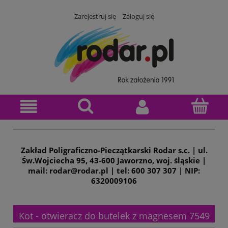
Zarejestruj się
Zaloguj się
Zakład Poligraficzno-Pieczątkarski Rodar s.c. | ul.
Św.Wojciecha 95, 43-600 Jaworzno, woj. śląskie |
mail: rodar@rodar.pl | tel: 600 307 307 | NIP:
6320009106
Kot - otwieracz do butelek z magnesem 7549