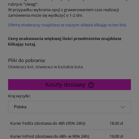
rubryce "Uwagi".
W przypadku wybrania opcji z grawerowaniem czas realizacji
zamówienia może się wydłużyć o 1-2 dni.
Ofertę otwieraczy znajdziesz w naszym sklepie klikając w ten link.
Ceny znakowania większej ilości przedmiotów znajdziesz
klikając tutaj.
Pliki do pobrania:
Otwieracz kot, otwieracz w kształcie kota
Koszty dostawy
Cena nie zawiera ewentualnych kosztów płatności
Kraj wysyłki:
Kurier FedEx
(dostawa do 48h (95% 24h))
18,00 zł
Kurier InPost
(dostawa do 48h- w 90% 24h)
19,00 zł