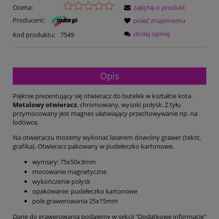
Ocena:
zapytaj o produkt
Producent:
poleć znajomemu
dodaj opinię
Kod produktu:
7549
Opis
Pięknie prezentujący się otwieracz do butelek w kształcie kota.
Metalowy otwieracz
, chromowany, wysoki połysk. Z tyłu
przymocowany jest magnes ułatwiający przechowywanie np. na
lodówce.
Na otwieraczu możemy wykonać laserem dowolny grawer (tekst,
grafika). Otwieracz pakowany w pudełeczko kartonowe.
wymiary: 75x50x3mm
mocowanie magnetyczne
wykończenie połysk
opakowanie: pudełeczko kartonowe
pole grawerowania 25x15mm
Dane do grawerowania podajemy w sekcji "Dodatkowe informacje"