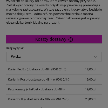
wyborem do kluczy od domu, które zawsze nosimy przy sobie.
Został wykończony na wysoki połysk, więc pięknie się prezentuje i
ma kolejne zastosowanie. W razie zagubienia kluczy łatwo będzie je
można dzięki temu odnaleźć. Na powierzchni breloka można
umieścić grawer o dowolnej treści. Całość pakowana jest w piękny i
elegancki kartonik idealny na prezent.
Koszty dostawy
Cena nie zawiera ewentualnych kosztów płatności
Kraj wysyłki:
Kurier FedEx
(dostawa do 48h (95% 24h))
18,00 zł
Kurier InPost
(dostawa do 48h- w 90% 24h)
19,00 zł
Paczkomaty
(- InPost - dostawa do 48h)
19,00 zł
Kurier DHL
(- dostawa do 48h - w 99% 24h)
23,00 zł