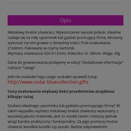
Opis
Metalowy brelok otwieracz. Wykończenie: wysoki połysk. Idealnie
nadaje się na miły upominek lub gadżet promujący firmę. Możemy
wykonać na nim grawer o dowolnej treści. Pole znakowania
21x6mm. Pakowany w czarny kartonik.
Wymiary otwieracza: 62x7x12mm, Kółeczko: śr. 30mm. Waga: 20g
Dane do grawerowania podajemy w sekcji "Dodatkowe informacje"
rubryce "Uwagi".
Jeśli nie znalazłeś tego czego szukałeś sprawdź tutaj:
http://www.rodar.bluecollection.gifts
Ceny znakowania większej ilości przedmiotów znajdziesz
klikając tutaj.
Szukasz idealnego upominku lub gadżetu promującego firmę? W
takim wypadku wybierz metalowy brelok otwieracz wykonany z
wysokiej jakości materiału. Jest to model cienki i nieduży jednak
wciąż bardzo praktyczny i funkcjonalny. Za jego pomocą można
otwierać wszelkie butelki czy puszki. Będzie odpowiednim