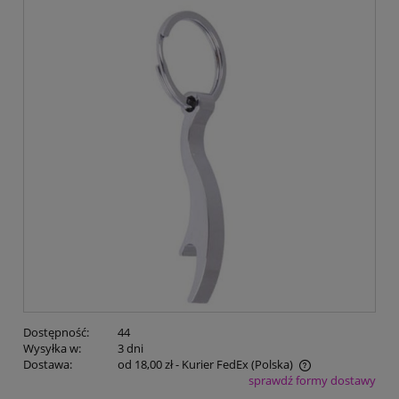
Dostępność:
44
Wysyłka w:
3 dni
Dostawa:
od 18,00 zł
- Kurier FedEx
(Polska)
sprawdź formy dostawy
Cena nie zawiera ewentualnych kosztów płatności