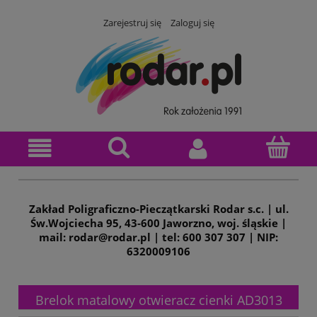
Zarejestruj się
Zaloguj się
Zakład Poligraficzno-Pieczątkarski Rodar s.c. | ul.
Św.Wojciecha 95, 43-600 Jaworzno, woj. śląskie |
mail: rodar@rodar.pl | tel: 600 307 307 | NIP:
6320009106
Brelok matalowy otwieracz cienki AD3013