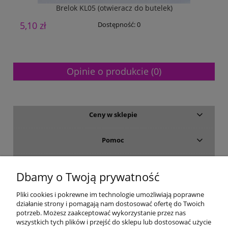
Brelok KL05 (otwieracz do butelek)
5,10 zł
8
Dostępność:
0
Opinie o produkcie (0)
Ceny w sklepie
Pomoc
Dostawa i płatność
Dbamy o Twoją prywatność
Moje konto
Pliki cookies i pokrewne im technologie umożliwiają poprawne
działanie strony i pomagają nam dostosować ofertę do Twoich
potrzeb. Możesz zaakceptować wykorzystanie przez nas
Gwarancja i zwroty
wszystkich tych plików i przejść do sklepu lub dostosować użycie