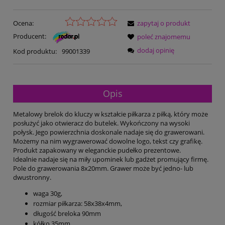
Ocena:
zapytaj o produkt
Producent:
poleć znajomemu
dodaj opinię
Kod produktu:
99001339
Opis
Metalowy brelok do kluczy w kształcie piłkarza z piłką, który może
posłużyć jako otwieracz do butelek. Wykończony na wysoki
połysk. Jego powierzchnia doskonale nadaje się do grawerowani.
Możemy na nim wygrawerować dowolne logo, tekst czy grafikę.
Produkt zapakowany w eleganckie pudełko prezentowe.
Idealnie nadaje się na miły upominek lub gadżet promujący firmę.
Pole do grawerowania 8x20mm. Grawer może być jedno- lub
dwustronny.
waga 30g,
rozmiar piłkarza: 58x38x4mm,
długość breloka 90mm
kółko 35mm,