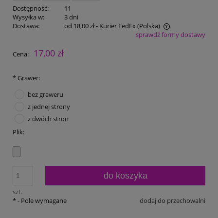
Dostępność:
11
Wysyłka w:
3 dni
Dostawa:
od 18,00 zł
- Kurier FedEx
(Polska)
sprawdź formy dostawy
Cena nie zawiera ewentualnych kosztów płatności
17,00 zł
Cena:
*
Grawer:
bez graweru
z jednej strony
z dwóch stron
Plik:
do koszyka
szt.
*
- Pole wymagane
dodaj do przechowalni