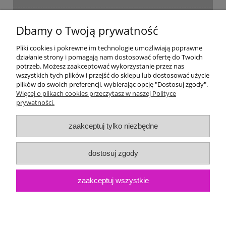
Dostawa i płatność
Dbamy o Twoją prywatność
Moje konto
Pliki cookies i pokrewne im technologie umożliwiają poprawne
działanie strony i pomagają nam dostosować ofertę do Twoich
potrzeb. Możesz zaakceptować wykorzystanie przez nas
Gwarancja i zwroty
wszystkich tych plików i przejść do sklepu lub dostosować użycie
plików do swoich preferencji, wybierając opcję "Dostosuj zgody".
Więcej o plikach cookies przeczytasz w naszej Polityce
O firmie
prywatności.
zaakceptuj tylko niezbędne
dostosuj zgody
zaakceptuj wszystkie
pokaż pełną wersję strony