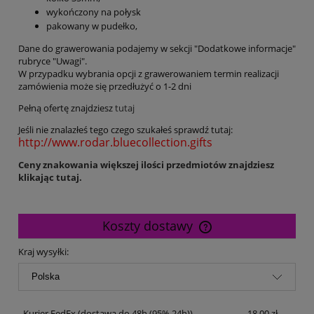
wykończony na połysk
pakowany w pudełko,
Dane do grawerowania podajemy w sekcji "Dodatkowe informacje"
rubryce "Uwagi".
W przypadku wybrania opcji z grawerowaniem termin realizacji
zamówienia może się przedłużyć o 1-2 dni
Pełną ofertę znajdziesz
tutaj
Jeśli nie znalazłeś tego czego szukałeś sprawdź tutaj:
http://www.rodar.bluecollection.gifts
Ceny znakowania większej ilości przedmiotów znajdziesz
klikając tutaj.
Koszty dostawy
Cena nie zawiera ewentualnych kosztów płatności
Kraj wysyłki:
Kurier FedEx
(dostawa do 48h (95% 24h))
18,00 zł