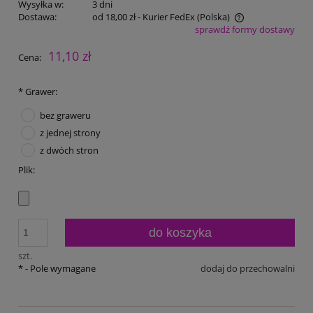
Wysyłka w:
3 dni
Dostawa:
od 18,00 zł
- Kurier FedEx
(Polska)
sprawdź formy dostawy
Cena nie zawiera ewentualnych kosztów płatności
11,10 zł
Cena:
*
Grawer:
bez graweru
z jednej strony
z dwóch stron
Plik:
do koszyka
szt.
*
- Pole wymagane
dodaj do przechowalni