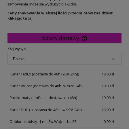
zamówienia może się wydłużyć o 1-2 dni.
Ceny znakowania większej ilości przedmiotów znajdziesz
klikając tutaj.
Koszty dostawy
Cena nie zawiera ewentualnych kosztów płatności
Kraj wysyłki:
Kurier FedEx
(dostawa do 48h (95% 24h))
18,00 zł
Kurier InPost
(dostawa do 48h- w 90% 24h)
19,00 zł
Paczkomaty
(- InPost - dostawa do 48h)
19,00 zł
Kurier DHL
(- dostawa do 48h - w 99% 24h)
23,00 zł
Odbiór osobisty - J-no, Św.Wojciecha 95
0,00 zł