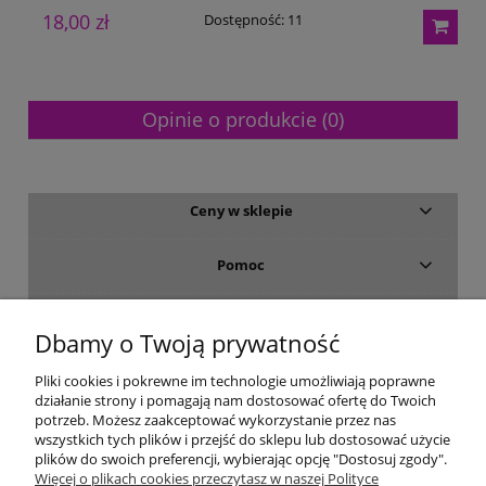
18,00 zł
2
Dostępność:
11
Opinie o produkcie (0)
Ceny w sklepie
Pomoc
Dostawa i płatność
Dbamy o Twoją prywatność
Moje konto
Pliki cookies i pokrewne im technologie umożliwiają poprawne
działanie strony i pomagają nam dostosować ofertę do Twoich
potrzeb. Możesz zaakceptować wykorzystanie przez nas
Gwarancja i zwroty
wszystkich tych plików i przejść do sklepu lub dostosować użycie
plików do swoich preferencji, wybierając opcję "Dostosuj zgody".
Więcej o plikach cookies przeczytasz w naszej Polityce
O firmie