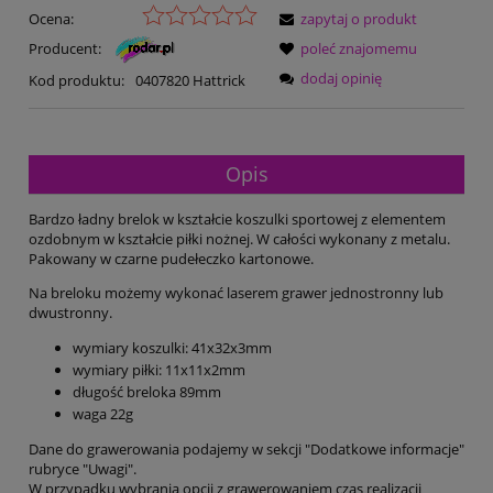
Ocena:
zapytaj o produkt
Producent:
poleć znajomemu
dodaj opinię
Kod produktu:
0407820 Hattrick
Opis
Bardzo ładny brelok w kształcie koszulki sportowej z elementem
ozdobnym w kształcie piłki nożnej. W całości wykonany z metalu.
Pakowany w czarne pudełeczko kartonowe.
Na breloku możemy wykonać laserem grawer jednostronny lub
dwustronny.
wymiary koszulki: 41x32x3mm
wymiary piłki: 11x11x2mm
długość breloka 89mm
waga 22g
Dane do grawerowania podajemy w sekcji "Dodatkowe informacje"
rubryce "Uwagi".
W przypadku wybrania opcji z grawerowaniem czas realizacji