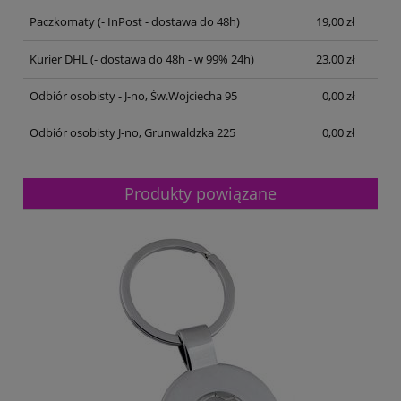
Paczkomaty
(- InPost - dostawa do 48h)
19,00 zł
Kurier DHL
(- dostawa do 48h - w 99% 24h)
23,00 zł
Odbiór osobisty - J-no, Św.Wojciecha 95
0,00 zł
Odbiór osobisty J-no, Grunwaldzka 225
0,00 zł
Produkty powiązane