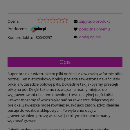
Ocena:
zapytaj o produkt
Producent:
poleć znajomemu
dodaj opinię
Kod produktu:
80042297
Opis
Super brelok z wizerunkiem piłki nożnej i z zawieszką w formie piłki
nożnej. Ten nietuzinkowy brelok posiada zawieszoną na łańcuszku
piłkę, a w zasadzie połowę piłki. Dokładnie tak jakbyśmy przecięli
piłkę na pół. Dzięki takiemu rozwiązaniu mamy miejsce do
wygrawerowania laserem dowolnej treści na tylnej części piłki.
Grawer możemy również wykonać na zawieszce dołączonej do
breloka. Zawieszka może również służyć jako żeton, gdyż idealnie
pasuje do wózków sklepowych. Po wybraniu opcji z
grawerowaniem proszę wskazać ja którym elemencie mamy
wykonać grawer.
Całość opakowana jest w eleganckie granatowe pudełeczko