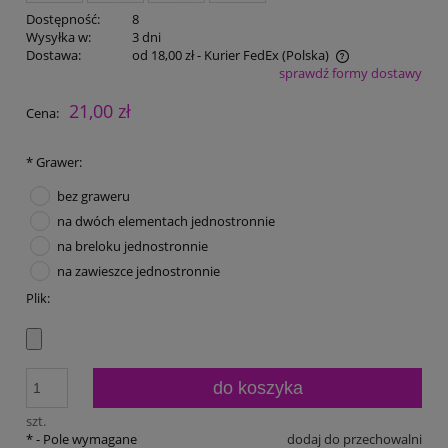
Dostępność:
8
Wysyłka w:
3 dni
Dostawa:
od 18,00 zł
- Kurier FedEx
(Polska)
sprawdź formy dostawy
Cena nie zawiera ewentualnych kosztów płatności
21,00 zł
Cena:
*
Grawer:
bez graweru
na dwóch elementach jednostronnie
na breloku jednostronnie
na zawieszce jednostronnie
Plik:
do koszyka
szt.
*
- Pole wymagane
dodaj do przechowalni