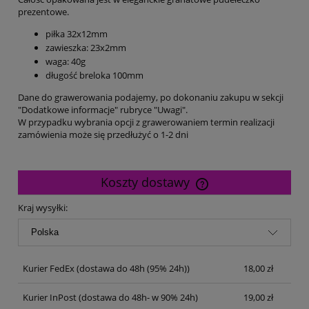
prezentowe.
piłka 32x12mm
zawieszka: 23x2mm
waga: 40g
długość breloka 100mm
Dane do grawerowania podajemy, po dokonaniu zakupu w sekcji
"Dodatkowe informacje" rubryce "Uwagi".
W przypadku wybrania opcji z grawerowaniem termin realizacji
zamówienia może się przedłużyć o 1-2 dni
Koszty dostawy
Cena nie zawiera ewentualnych kosztów płatności
Kraj wysyłki:
Kurier FedEx
(dostawa do 48h (95% 24h))
18,00 zł
Kurier InPost
(dostawa do 48h- w 90% 24h)
19,00 zł