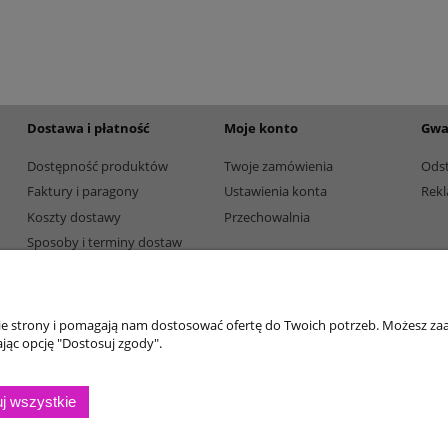
195,00 zł
Dostępność:
5
Dostępność:
5
Dostawa i płatność
Moje konto
Gwa
Dostępność produktów
Twoje zamówienia
Ods
Faktury i paragony
Ustawienia konta
Rekl
Koszty dostawy
Przechowalnia
Sposoby i terminy dostaw
Sposoby płatności
nie strony i pomagają nam dostosować ofertę do Twoich potrzeb. Możesz zaa
jąc opcję "Dostosuj zgody".
j wszystkie