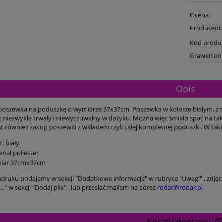
Ocena:
Producent
Kod produ
Grawerton
Opis
oszewka na poduszkę o wymiarze 37x37cm. Poszewka w kolorze białym, z m
t niezwykle trwały i niewyczuwalny w dotyku. Można więc śmiało spać na tak
st również zakup poszewki z wkładem czyli całej kompletnej poduszki. W ta
r: biały
riał poliester
iar 37cmx37cm
druku podajemy w sekcji "Dodatkowe informacje" w rubryce "Uwagi" , zdjęci
..." w sekcji "Dodaj plik", lub przesłać mailem na adres
rodar@rodar.pl
Koszty dostawy