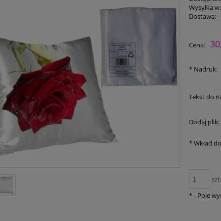
Wysyłka w
Dostawa:
30
Cena:
*
Nadruk:
Tekst do n
Dodaj plik:
*
Wkład do
szt
*
- Pole w