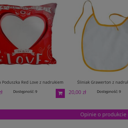
 Poduszka Red Love z nadrukiem
Śliniak Grawerton z nadr
zł
20,00 zł
Dostępność:
9
Dostępność:
9
Opinie o produkcie 
etalowy złoty 3133F 32cm
Puchar metalowy złoty 3133E 37c