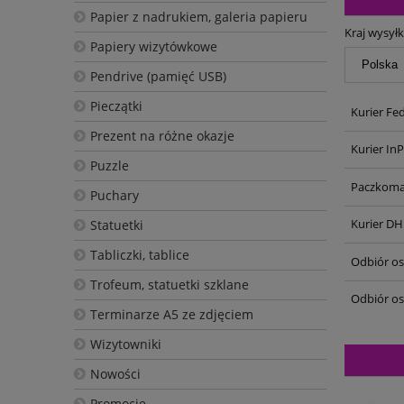
Papier z nadrukiem, galeria papieru
Kraj wysyłk
Papiery wizytówkowe
Pendrive (pamięć USB)
Pieczątki
Kurier Fe
Prezent na różne okazje
Kurier In
Puzzle
Paczkoma
Puchary
Kurier DH
Statuetki
Tabliczki, tablice
Odbiór oso
Trofeum, statuetki szklane
Odbiór os
Terminarze A5 ze zdjęciem
Wizytowniki
Nowości
Promocje