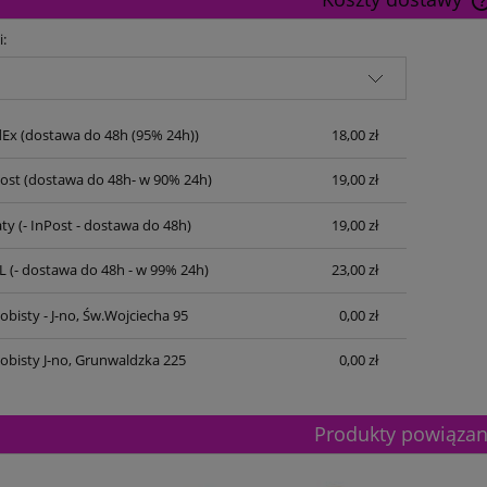
i:
dEx
(dostawa do 48h (95% 24h))
18,00 zł
Post
(dostawa do 48h- w 90% 24h)
19,00 zł
ty
(- InPost - dostawa do 48h)
19,00 zł
L
(- dostawa do 48h - w 99% 24h)
23,00 zł
bisty - J-no, Św.Wojciecha 95
0,00 zł
obisty J-no, Grunwaldzka 225
0,00 zł
Produkty powiąza