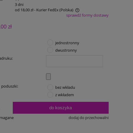
:
3 dni
od 18,00 zł
- Kurier FedEx
(Polska)
sprawdź formy dostawy
Cena nie zawiera ewentualnych kosztów
,00 zł
płatności
jednostronny
dwustronny
adruku:
 poduszki:
bez wkładu
z wkładem
do koszyka
.
ymagane
dodaj do przechowalni