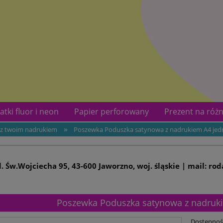
atki fluor i neon
Papier perforowany
Prezent na różn
»
 z twoim nadrukiem
Poszewka Poduszka satynowa z nadrukiem A4 je
kotów
Kontakt
ul. Św.Wojciecha 95, 43-600 Jaworzno, woj. śląskie | mail: ro
Poszewka Poduszka satynowa z nadruk
Dostępnoś