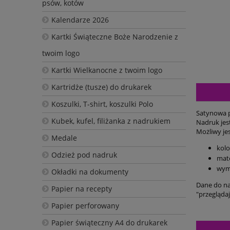
psów, kotów
Kalendarze 2026
Kartki Świąteczne Boże Narodzenie z
twoim logo
Kartki Wielkanocne z twoim logo
Kartridże (tusze) do drukarek
Koszulki, T-shirt, koszulki Polo
Satynowa p
Kubek, kufel, filiżanka z nadrukiem
Nadruk jes
Możliwy je
Medale
kolo
Odzież pod nadruk
mate
wym
Okładki na dokumenty
Dane do na
Papier na recepty
"przeglądaj
Papier perforowany
Papier świąteczny A4 do drukarek