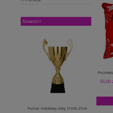
Nowości
Poszewka
35,00 
w pudełku
Puchar metalowy złoty 3133G 27cm
Puchar m