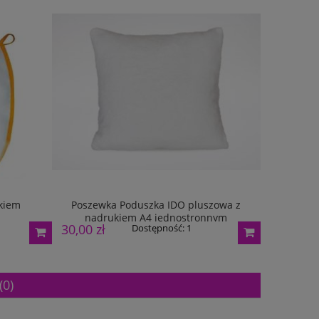
ukiem
Poszewka Poduszka IDO pluszowa z
Poszewk
nadrukiem A4 jednostronnym
30,00 zł
30,00 zł
Dostępność:
1
(0)
m
Puchar metalowy złoty 2100E 32cm
Puchar metalowy z