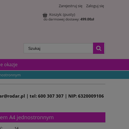
Zarejestruj się
Zaloguj się
Koszyk:
(pusty)
do darmowej dostawy:
499.00
zł
e okazje
dnostronnym
dar@rodar.pl | tel: 600 307 307 | NIP: 6320009106
iem A4 jednostronnym
ć:
14