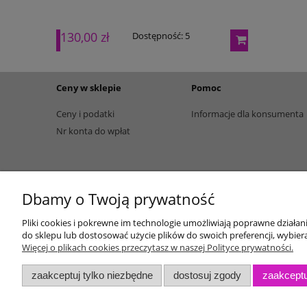
130,00 zł
165,00 zł
Dostępność:
5
Ceny w sklepie
Pomoc
Ceny i podatki
Informacje dla konsumenta
Nr konta do wpłat
Dbamy o Twoją prywatność
Pliki cookies i pokrewne im technologie umożliwiają poprawne działa
do sklepu lub dostosować użycie plików do swoich preferencji, wybiera
Więcej o plikach cookies przeczytasz w naszej Polityce prywatności.
zaakceptuj tylko niezbędne
dostosuj zgody
zaakceptu