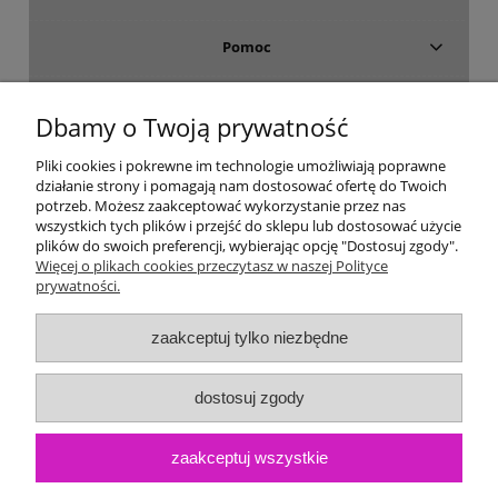
Pomoc
Dostawa i płatność
Dbamy o Twoją prywatność
Moje konto
Pliki cookies i pokrewne im technologie umożliwiają poprawne
działanie strony i pomagają nam dostosować ofertę do Twoich
potrzeb. Możesz zaakceptować wykorzystanie przez nas
Gwarancja i zwroty
wszystkich tych plików i przejść do sklepu lub dostosować użycie
plików do swoich preferencji, wybierając opcję "Dostosuj zgody".
Więcej o plikach cookies przeczytasz w naszej Polityce
O firmie
prywatności.
zaakceptuj tylko niezbędne
dostosuj zgody
zaakceptuj wszystkie