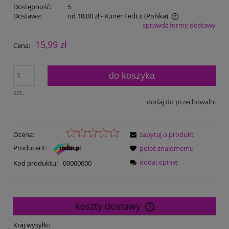
Dostępność:
5
Dostawa:
od 18,00 zł
- Kurier FedEx
(Polska)
sprawdź formy dostawy
Cena nie zawiera ewentualnych kosztów płatności
15,99 zł
Cena:
do koszyka
szt.
dodaj do przechowalni
Ocena:
zapytaj o produkt
Producent:
poleć znajomemu
dodaj opinię
Kod produktu:
00000600
Koszty dostawy
Cena nie zawiera ewentualnych kosztów płatności
Kraj wysyłki: