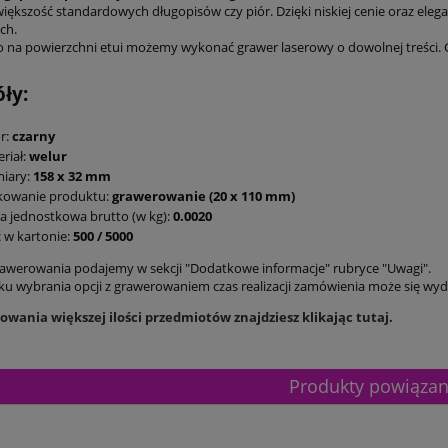
większość standardowych długopisów czy piór. Dzięki niskiej cenie oraz ele
ch.
na powierzchni etui możemy wykonać grawer laserowy o dowolnej treści.
ły:
r:
czarny
riał:
welur
iary:
158 x 32 mm
kowanie produktu:
grawerowanie (20 x 110 mm)
 jednostkowa brutto (w kg):
0.0020
ć w kartonie:
500 / 5000
awerowania podajemy w sekcji "Dodatkowe informacje" rubryce "Uwagi".
u wybrania opcji z grawerowaniem czas realizacji zamówienia może się wydł
wania większej ilości przedmiotów znajdziesz klikając tutaj.
Produkty powiąza