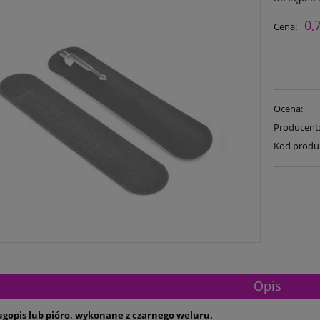
0,
Cena:
Ocena:
Producent
Kod produ
Opis
ługopis lub pióro, wykonane z czarnego weluru.