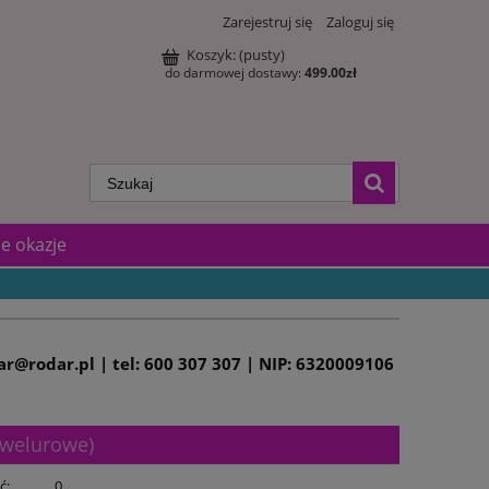
Zarejestruj się
Zaloguj się
Koszyk:
(pusty)
do darmowej dostawy:
499.00
zł
e okazje
dar@rodar.pl | tel: 600 307 307 | NIP: 6320009106
3 welurowe)
ć:
0