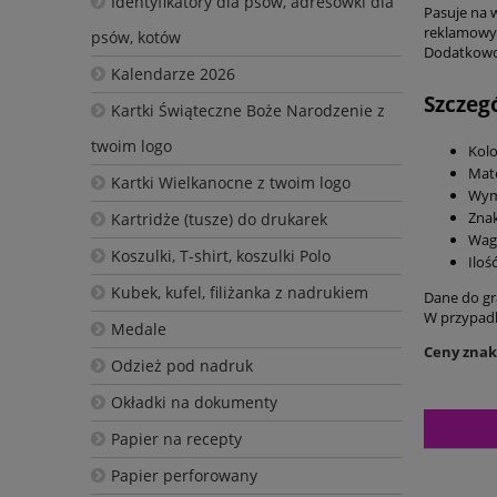
Identyfikatory dla psów, adresówki dla
Pasuje na 
reklamowy
psów, kotów
Dodatkowo 
Kalendarze 2026
Szczegó
Kartki Świąteczne Boże Narodzenie z
twoim logo
Kolo
Mate
Kartki Wielkanocne z twoim logo
Wym
Zna
Kartridże (tusze) do drukarek
Waga
Koszulki, T-shirt, koszulki Polo
Iloś
Kubek, kufel, filiżanka z nadrukiem
Dane do gr
W przypadk
Medale
Ceny znako
Odzież pod nadruk
Okładki na dokumenty
Papier na recepty
Papier perforowany