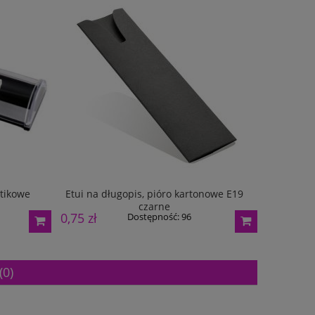
Etui na dłu
stikowe
Etui na długopis, pióro kartonowe E19
czarne
0,75 zł
0,75 zł
Dostępność:
96
(0)