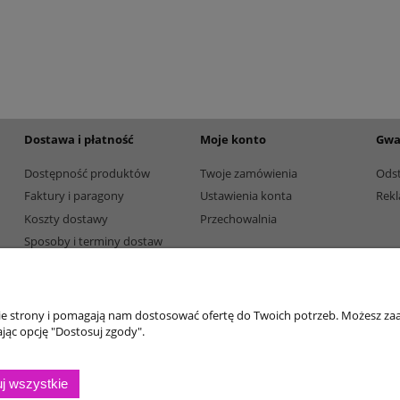
etalowy złoty 3133F 32cm
Puchar metalowy złoty 3133E 37c
195,00 zł
Dostępność:
5
Dostępność:
5
Dostawa i płatność
Moje konto
Gwa
Dostępność produktów
Twoje zamówienia
Ods
Faktury i paragony
Ustawienia konta
Rekl
Koszty dostawy
Przechowalnia
Sposoby i terminy dostaw
Sposoby płatności
nie strony i pomagają nam dostosować ofertę do Twoich potrzeb. Możesz zaa
jąc opcję "Dostosuj zgody".
j wszystkie