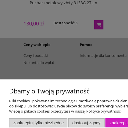
w pudełku
Puchar metalowy złoty 3133G 27cm
Puchar m
130,00 zł
165,00 zł
Dostępność:
5
Ceny w sklepie
Pomoc
Ceny i podatki
Informacje dla konsumenta
Nr konta do wpłat
Dbamy o Twoją prywatność
Pliki cookies i pokrewne im technologie umożliwiają poprawne działa
do sklepu lub dostosować użycie plików do swoich preferencji, wybiera
Więcej o plikach cookies przeczytasz w naszej Polityce prywatności.
zaakceptuj tylko niezbędne
dostosuj zgody
zaakceptu