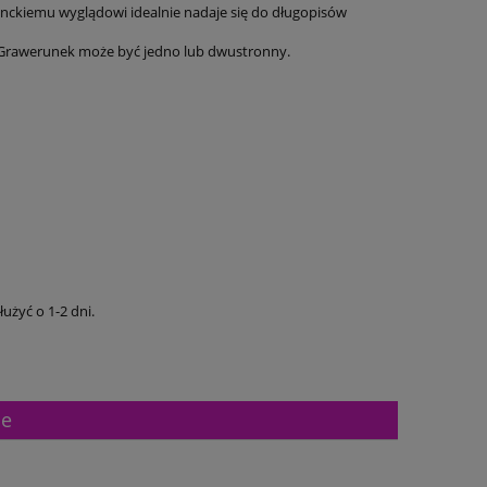
ganckiemu wyglądowi idealnie nadaje się do długopisów
 Grawerunek może być jedno lub dwustronny.
użyć o 1-2 dni.
ne