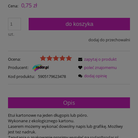
0,75 zł
Cena:
do koszyka
szt.
dodaj do przechowalni
Ocena:
zapytaj o produkt
Producent:
poleć znajomemu
dodaj opinię
Kod produktu:
5905179623478
Opis
Etui kartonowe na jeden długopis lub pióro.
Wykonane z ekologicznego kartonu.
Laserem możemy wykonać dowolny napis lub grafikę. Możliwy
jest też nadruk.
Zapytania o znakowanie prosimy wysyłać na
rodar@rodar.pl