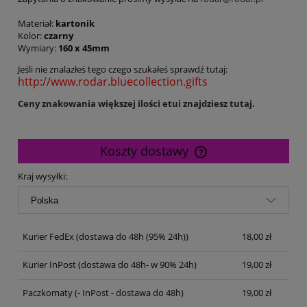
Materiał:
kartonik
Kolor:
czarny
Wymiary:
160 x 45mm
Jeśli nie znalazłeś tego czego szukałeś sprawdź tutaj:
http://www.rodar.bluecollection.gifts
Ceny znakowania większej ilości etui znajdziesz tutaj.
Koszty dostawy
Cena nie zawiera ewentualnych kosztów płatności
Kraj wysyłki:
Kurier FedEx
(dostawa do 48h (95% 24h))
18,00 zł
Kurier InPost
(dostawa do 48h- w 90% 24h)
19,00 zł
Paczkomaty
(- InPost - dostawa do 48h)
19,00 zł