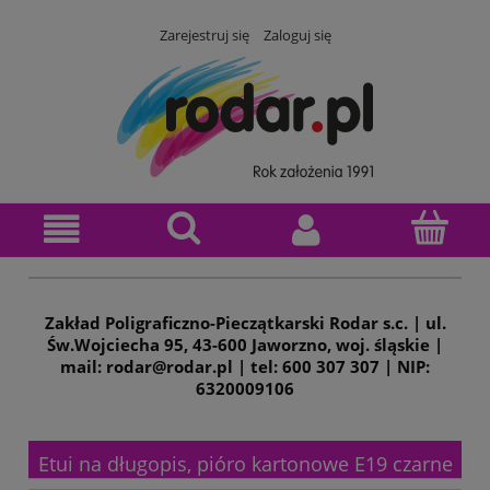
Zarejestruj się
Zaloguj się
Zakład Poligraficzno-Pieczątkarski Rodar s.c. | ul.
Św.Wojciecha 95, 43-600 Jaworzno, woj. śląskie |
mail: rodar@rodar.pl | tel: 600 307 307 | NIP:
6320009106
Etui na długopis, pióro kartonowe E19 czarne