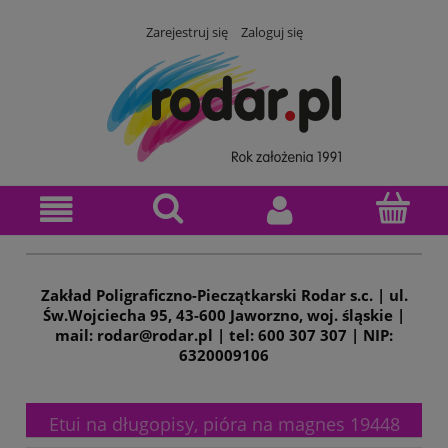
Zarejestruj się
Zaloguj się
Zakład Poligraficzno-Pieczątkarski Rodar s.c. | ul.
Św.Wojciecha 95, 43-600 Jaworzno, woj. śląskie |
mail: rodar@rodar.pl | tel: 600 307 307 | NIP:
6320009106
Etui na długopisy, pióra na magnes 19448