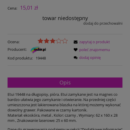
15,01 zł
Cena:
towar niedostępny
dodaj do przechowalni
Ocena:
zapytaj o produkt
Producent:
poleć znajomemu
dodaj opinię
Kod produktu:
19448
Opis
Etui 19448 na długopisy, pióra. Etui zamykane jest na magnes co
bardzo ułatwia jego zamykanie i otwieranie. Na przedniej części
umieszczona jest lakierowana blaszka na której możemy wykonać
dowolny grawer. Pakowane w czarny kartonik.
Materiał: ekoskóra, metal , Kolor: czarny , Wymiary: 62 x 160 x 28
mm , Znakowanie laserowe: 25 x 60 mm.
Dane do grawerowania podajemy w sekcji "Dodatkowe informacje"