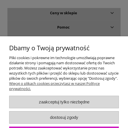
Ceny w sklepie
Pomoc
Dostawa i płatność
Dbamy o Twoją prywatność
Moje konto
Pliki cookies i pokrewne im technologie umożliwiają poprawne
działanie strony i pomagają nam dostosować ofertę do Twoich
potrzeb. Możesz zaakceptować wykorzystanie przez nas
Gwarancja i zwroty
wszystkich tych plików i przejść do sklepu lub dostosować użycie
plików do swoich preferencji, wybierając opcję "Dostosuj zgody".
Więcej o plikach cookies przeczytasz w naszej Polityce
O firmie
prywatności.
zaakceptuj tylko niezbędne
dostosuj zgody