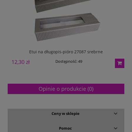
Etui na długopis-pióro 27087 srebrne
12,30 zł
1
Dostępność:
49
Opinie o produkcie (0)
Ceny w sklepie
Pomoc