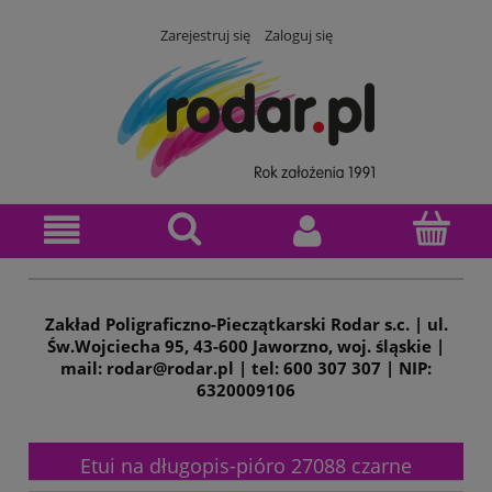
Zarejestruj się
Zaloguj się
Zakład Poligraficzno-Pieczątkarski Rodar s.c. | ul.
Św.Wojciecha 95, 43-600 Jaworzno, woj. śląskie |
mail: rodar@rodar.pl | tel: 600 307 307 | NIP:
6320009106
Etui na długopis-pióro 27088 czarne