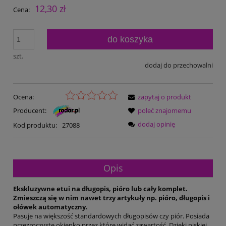
12,30 zł
Cena:
do koszyka
szt.
dodaj do przechowalni
Ocena:
zapytaj o produkt
Producent:
poleć znajomemu
dodaj opinię
Kod produktu:
27088
Opis
Ekskluzywne etui na długopis, pióro lub cały komplet.
Zmieszczą się w nim nawet trzy artykuły np. pióro, długopis i
ołówek automatyczny.
Pasuje na większość standardowych długopisów czy piór. Posiada
przezroczyste okienko przez które widać zawartość. Dzięki niskiej