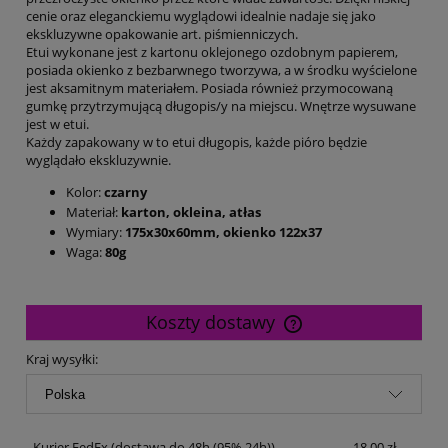
cenie oraz eleganckiemu wyglądowi idealnie nadaje się jako
ekskluzywne opakowanie art. piśmienniczych.
Etui wykonane jest z kartonu oklejonego ozdobnym papierem,
posiada okienko z bezbarwnego tworzywa, a w środku wyścielone
jest aksamitnym materiałem. Posiada również przymocowaną
gumkę przytrzymującą długopis/y na miejscu. Wnętrze wysuwane
jest w etui.
Każdy zapakowany w to etui długopis, każde pióro będzie
wyglądało ekskluzywnie.
Kolor:
czarny
Materiał:
karton, okleina, atłas
Wymiary:
175x30x60mm,
okienko 122x37
Waga:
80g
Koszty dostawy
Cena nie zawiera ewentualnych kosztów płatności
Kraj wysyłki:
Kurier FedEx
(dostawa do 48h (95% 24h))
18,00 zł