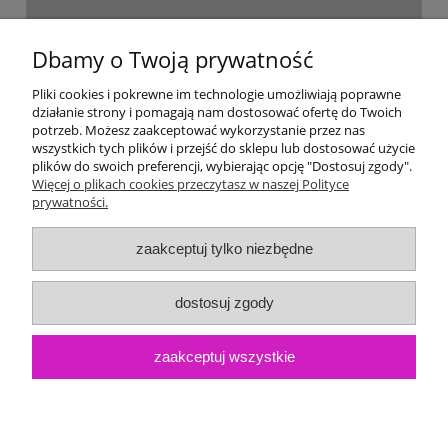
Dostawa i płatność
Dbamy o Twoją prywatność
Moje konto
Pliki cookies i pokrewne im technologie umożliwiają poprawne
działanie strony i pomagają nam dostosować ofertę do Twoich
potrzeb. Możesz zaakceptować wykorzystanie przez nas
Gwarancja i zwroty
wszystkich tych plików i przejść do sklepu lub dostosować użycie
plików do swoich preferencji, wybierając opcję "Dostosuj zgody".
Więcej o plikach cookies przeczytasz w naszej Polityce
O firmie
prywatności.
zaakceptuj tylko niezbędne
dostosuj zgody
zaakceptuj wszystkie
pokaż pełną wersję strony