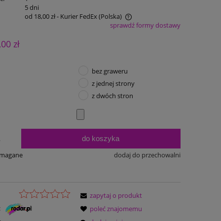
:
5 dni
od 18,00 zł
- Kurier FedEx
(Polska)
sprawdź formy dostawy
Cena nie zawiera ewentualnych kosztów
,00 zł
płatności
bez graweru
z jednej strony
z dwóch stron
do koszyka
.
ymagane
dodaj do przechowalni
zapytaj o produkt
:
poleć znajomemu