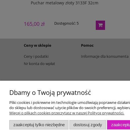
133G 27cm
Puchar metalowy złoty 3133F 32cm
Puchar m
165,00 zł
195,00 zł
Dostępność:
5
Ceny w sklepie
Pomoc
Ceny i podatki
Informacje dla konsumenta
Nr konta do wpłat
Dbamy o Twoją prywatność
Pliki cookies i pokrewne im technologie umożliwiają poprawne działa
do sklepu lub dostosować użycie plików do swoich preferencji, wybiera
Więcej o plikach cookies przeczytasz w naszej Polityce prywatności.
zaakceptuj tylko niezbędne
dostosuj zgody
zaakceptu