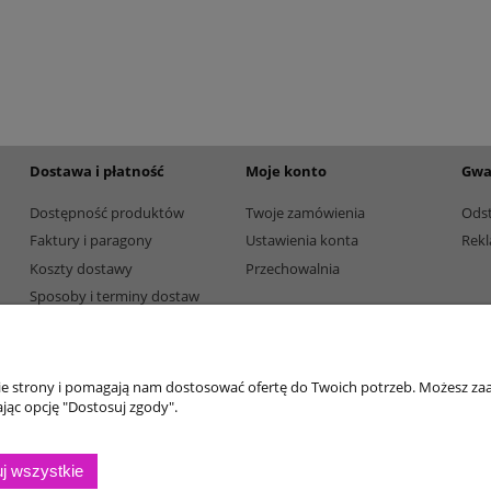
etalowy złoty 3133E 37cm
Puchar metalowy złoty 2100E 32c
165,00 zł
Dostępność:
5
Dostępność:
5
Dostawa i płatność
Moje konto
Gwa
Dostępność produktów
Twoje zamówienia
Ods
Faktury i paragony
Ustawienia konta
Rekl
Koszty dostawy
Przechowalnia
Sposoby i terminy dostaw
Sposoby płatności
nie strony i pomagają nam dostosować ofertę do Twoich potrzeb. Możesz zaa
jąc opcję "Dostosuj zgody".
j wszystkie