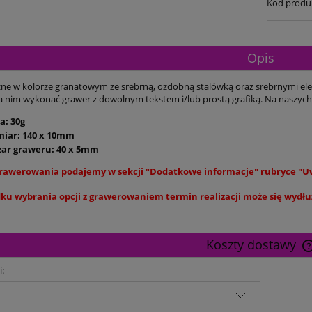
Kod produ
Opis
zne w kolorze granatowym ze srebrną, ozdobną stalówką oraz srebrnymi elem
nim wykonać grawer z dowolnym tekstem i/lub prostą grafiką. Na naszyc
a: 30g
miar: 140 x 10mm
zar graweru: 40 x 5mm
rawerowania podajemy w sekcji "Dodatkowe informacje" rubryce "U
ku wybrania opcji z grawerowaniem termin realizacji może się wydłuż
Koszty dostawy
i: