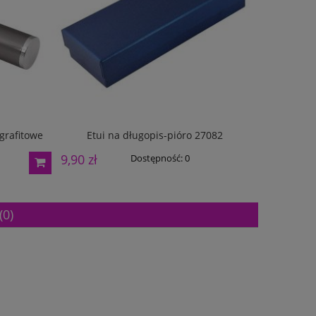
 grafitowe
Etui na długopis-pióro 27082
Parker 
9,90 zł
199,00 z
Dostępność:
0
(0)