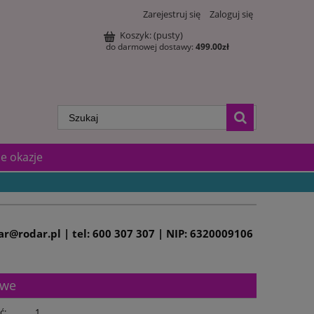
Zarejestruj się
Zaloguj się
Koszyk:
(pusty)
do darmowej dostawy:
499.00
zł
e okazje
dar@rodar.pl | tel: 600 307 307 | NIP: 6320009106
owe
ć:
1