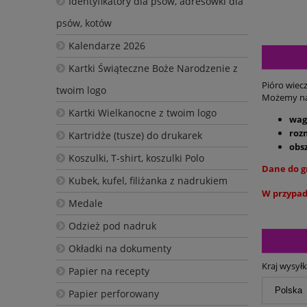
Identyfikatory dla psów, adresówki dla
psów, kotów
Kalendarze 2026
Kartki Świąteczne Boże Narodzenie z
Pióro wiec
twoim logo
Możemy na 
Kartki Wielkanocne z twoim logo
wag
roz
Kartridże (tusze) do drukarek
obs
Koszulki, T-shirt, koszulki Polo
Dane do g
Kubek, kufel, filiżanka z nadrukiem
W przypad
Medale
Odzież pod nadruk
Okładki na dokumenty
Kraj wysyłk
Papier na recepty
Papier perforowany