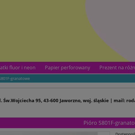
atki fluor i neon
Papier perforowany
Prezent na różn
 S801F-granatowe
kotów
Kontakt
ul. Św.Wojciecha 95, 43-600 Jaworzno, woj. śląskie | mail: ro
Pióro S801F-granat
Dostępnoś