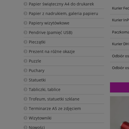
Papier świąteczny A4 do drukarek
Kurier Fe
Papier z nadrukiem, galeria papieru
Kurier In
Papiery wizytówkowe
Paczkoma
Pendrive (pamięć USB)
Pieczątki
Kurier DH
Prezent na różne okazje
Odbiór oso
Puzzle
Odbiór os
Puchary
Statuetki
Tabliczki, tablice
Trofeum, statuetki szklane
Terminarze A5 ze zdjęciem
Wizytowniki
Nowości