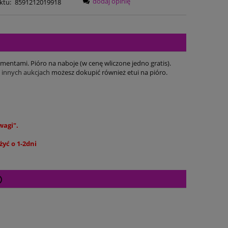
dodaj opinię
ktu:
8591212019918
entami. Pióro na naboje (w cenę wliczone jedno gratis).
h
innych aukcjach
możesz dokupić również etui na pióro.
wagi".
yć o 1-2dni
Cena nie zawiera ewentualnych kosztów
płatności