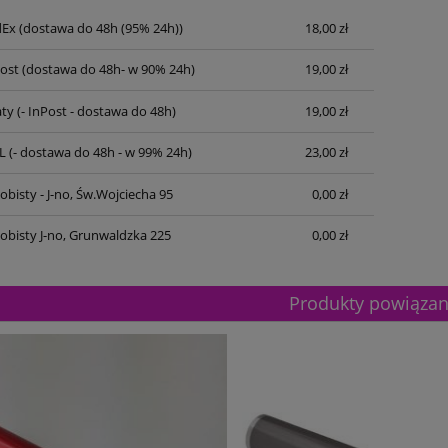
dEx
(dostawa do 48h (95% 24h))
18,00 zł
Post
(dostawa do 48h- w 90% 24h)
19,00 zł
ty
(- InPost - dostawa do 48h)
19,00 zł
L
(- dostawa do 48h - w 99% 24h)
23,00 zł
bisty - J-no, Św.Wojciecha 95
0,00 zł
obisty J-no, Grunwaldzka 225
0,00 zł
Produkty powiąza