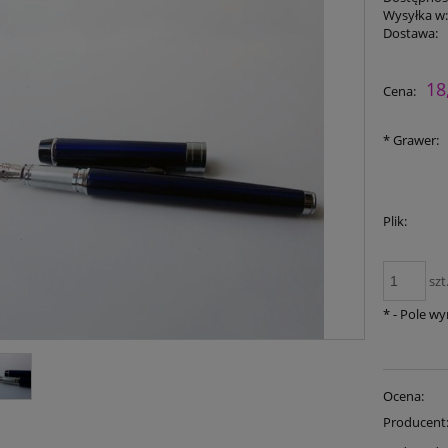
Wysyłka w
Dostawa:
18
Cena:
*
Grawer:
Plik:
szt
*
- Pole w
Ocena:
Producent