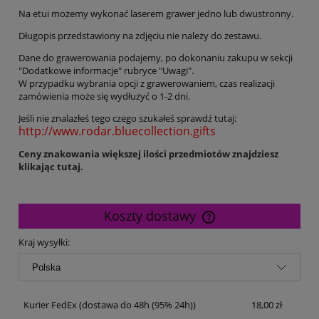
Na etui możemy wykonać laserem grawer jedno lub dwustronny.
Długopis przedstawiony na zdjęciu nie należy do zestawu.
Dane do grawerowania podajemy, po dokonaniu zakupu w sekcji
"Dodatkowe informacje" rubryce "Uwagi".
W przypadku wybrania opcji z grawerowaniem, czas realizacji
zamówienia może się wydłużyć o 1-2 dni.
Jeśli nie znalazłeś tego czego szukałeś sprawdź tutaj:
http://www.rodar.bluecollection.gifts
Ceny znakowania większej ilości przedmiotów znajdziesz
klikając tutaj.
Koszty dostawy
Cena nie zawiera ewentualnych kosztów płatności
Kraj wysyłki:
Kurier FedEx
(dostawa do 48h (95% 24h))
18,00 zł