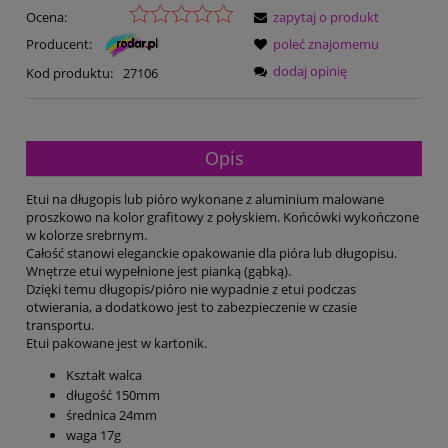
Ocena:
zapytaj o produkt
Producent:
poleć znajomemu
dodaj opinię
Kod produktu:
27106
Opis
Etui na długopis lub pióro wykonane z aluminium malowane
proszkowo na kolor grafitowy z połyskiem. Końcówki wykończone
w kolorze srebrnym.
Całość stanowi eleganckie opakowanie dla pióra lub długopisu.
Wnętrze etui wypełnione jest pianką (gąbką).
Dzięki temu długopis/pióro nie wypadnie z etui podczas
otwierania, a dodatkowo jest to zabezpieczenie w czasie
transportu.
Etui pakowane jest w kartonik.
Kształt walca
długość 150mm
średnica 24mm
waga 17g