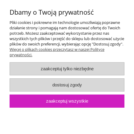
Dostawa i płatność
Dbamy o Twoją prywatność
Moje konto
Pliki cookies i pokrewne im technologie umożliwiają poprawne
działanie strony i pomagają nam dostosować ofertę do Twoich
potrzeb. Możesz zaakceptować wykorzystanie przez nas
Gwarancja i zwroty
wszystkich tych plików i przejść do sklepu lub dostosować użycie
plików do swoich preferencji, wybierając opcję "Dostosuj zgody".
Więcej o plikach cookies przeczytasz w naszej Polityce
O firmie
prywatności.
zaakceptuj tylko niezbędne
dostosuj zgody
zaakceptuj wszystkie
pokaż pełną wersję strony
Sklep internetowy Shoper.pl