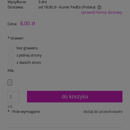
Wysyłka w:
3 dni
Dostawa:
od 18,00 zł
- Kurier FedEx
(Polska)
sprawdź formy dostawy
Cena nie zawiera ewentualnych kosztów płatności
8,00 zł
Cena:
*
Grawer:
bez graweru
z jednej strony
z dwóch stron
Plik:
do koszyka
szt.
*
- Pole wymagane
dodaj do przechowalni