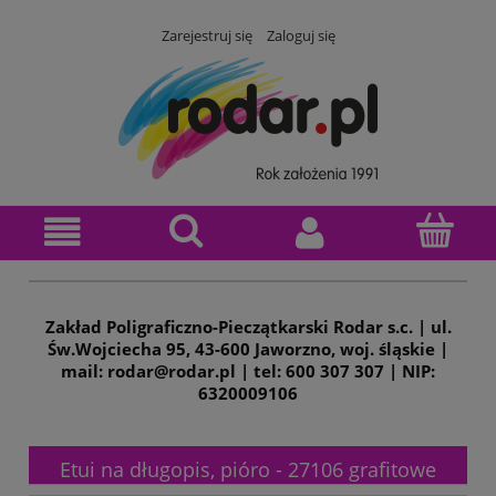
Zarejestruj się
Zaloguj się
Zakład Poligraficzno-Pieczątkarski Rodar s.c. | ul.
Św.Wojciecha 95, 43-600 Jaworzno, woj. śląskie |
mail: rodar@rodar.pl | tel: 600 307 307 | NIP:
6320009106
Etui na długopis, pióro - 27106 grafitowe