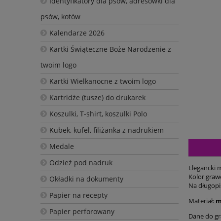
Identyfikatory dla psów, adresówki dla
psów, kotów
Kalendarze 2026
Kartki Świąteczne Boże Narodzenie z
twoim logo
Kartki Wielkanocne z twoim logo
Kartridże (tusze) do drukarek
Koszulki, T-shirt, koszulki Polo
Kubek, kufel, filiżanka z nadrukiem
Medale
Odzież pod nadruk
Elegancki 
Kolor graw
Okładki na dokumenty
Na długopi
Papier na recepty
Materiał:
m
Papier perforowany
Dane do gr