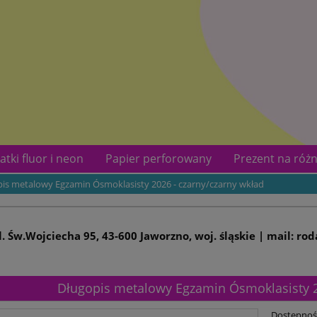
atki fluor i neon
Papier perforowany
Prezent na różn
is metalowy Egzamin Ósmoklasisty 2026 - czarny/czarny wkład
kotów
Kontakt
ul. Św.Wojciecha 95, 43-600 Jaworzno, woj. śląskie | mail: ro
Długopis metalowy Egzamin Ósmoklasisty 2
Dostępnoś