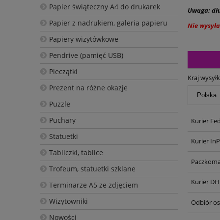
Papier świąteczny A4 do drukarek
Uwaga: dłu
Papier z nadrukiem, galeria papieru
Nie wysył
Papiery wizytówkowe
Pendrive (pamięć USB)
Pieczątki
Kraj wysyłk
Prezent na różne okazje
Puzzle
Puchary
Kurier Fe
Statuetki
Kurier In
Tabliczki, tablice
Paczkoma
Trofeum, statuetki szklane
Kurier DH
Terminarze A5 ze zdjęciem
Wizytowniki
Odbiór oso
Nowości