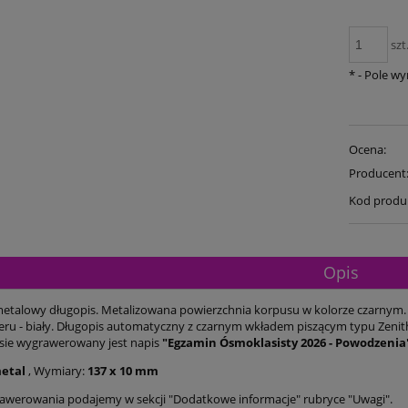
szt
*
- Pole w
Ocena:
Producent
Kod produ
Opis
metalowy długopis. Metalizowana powierzchnia korpusu w kolorze czarnym.
eru - biały. Długopis automatyczny z czarnym wkładem piszącym typu Zenit
sie wygrawerowany jest napis
"Egzamin Ósmoklasisty 2026 - Powodzenia
etal
, Wymiary:
137 x 10 mm
awerowania podajemy w sekcji "Dodatkowe informacje" rubryce "Uwagi".