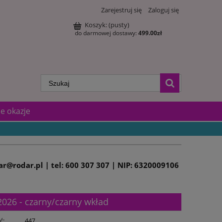
Zarejestruj się
Zaloguj się
Koszyk:
(pusty)
do darmowej dostawy:
499.00
zł
e okazje
dar@rodar.pl | tel: 600 307 307 | NIP: 6320009106
026 - czarny/czarny wkład
ć:
447