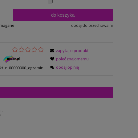
do koszyka
.
ymagane
dodaj do przechowalni
zapytaj o produkt
:
poleć znajomemu
dodaj opinię
ktu:
00000900_egzamin
h.
"