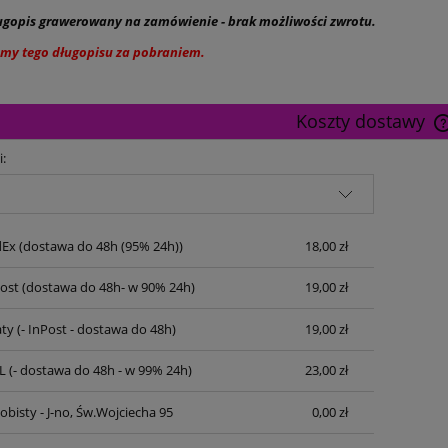
gopis grawerowany na zamówienie - brak możliwości zwrotu.
amy tego długopisu za pobraniem.
Koszty dostawy
i:
dEx
(dostawa do 48h (95% 24h))
18,00 zł
Post
(dostawa do 48h- w 90% 24h)
19,00 zł
ty
(- InPost - dostawa do 48h)
19,00 zł
L
(- dostawa do 48h - w 99% 24h)
23,00 zł
bisty - J-no, Św.Wojciecha 95
0,00 zł