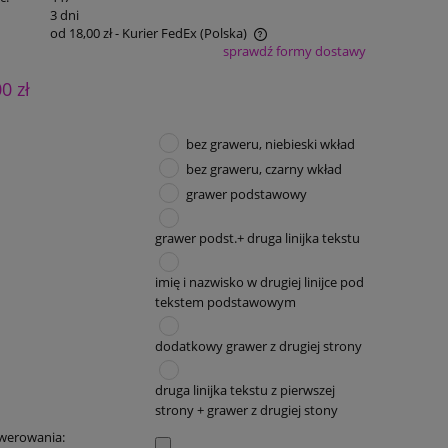
:
3 dni
od 18,00 zł
- Kurier FedEx
(Polska)
sprawdź formy dostawy
Cena nie zawiera ewentualnych kosztów
00 zł
płatności
bez graweru, niebieski wkład
bez graweru, czarny wkład
grawer podstawowy
grawer podst.+ druga linijka tekstu
imię i nazwisko w drugiej linijce pod
tekstem podstawowym
dodatkowy grawer z drugiej strony
druga linijka tekstu z pierwszej
strony + grawer z drugiej stony
awerowania: