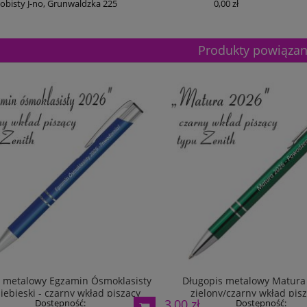
obisty J-no, Grunwaldzka 225
0,00 zł
Produkty powiąza
 metalowy Egzamin Ósmoklasisty
Długopis metalowy Matura
iebieski - czarny wkład piszący
zielony/czarny wkład pis
3,00 zł
Dostępność:
Dostępność: