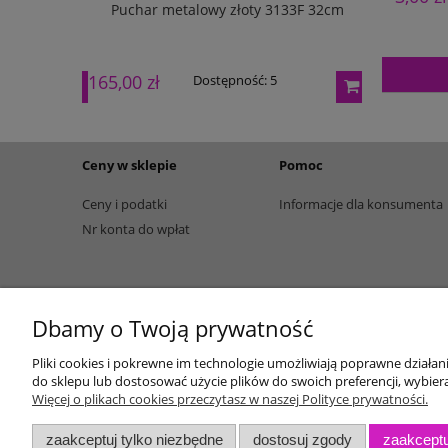
133G 27cm
Puchar metalowy złoty 3133F 32cm
Puchar m
165,00 zł
195,00 zł
Dostępność:
5
Ceny w sklepie
Pomoc
Ceny i podatki
Informacje dla konsumenta
Nr konta do wpłat
Dbamy o Twoją prywatność
Pliki cookies i pokrewne im technologie umożliwiają poprawne działa
do sklepu lub dostosować użycie plików do swoich preferencji, wybiera
Więcej o plikach cookies przeczytasz w naszej Polityce prywatności.
zaakceptuj tylko niezbędne
dostosuj zgody
zaakceptu