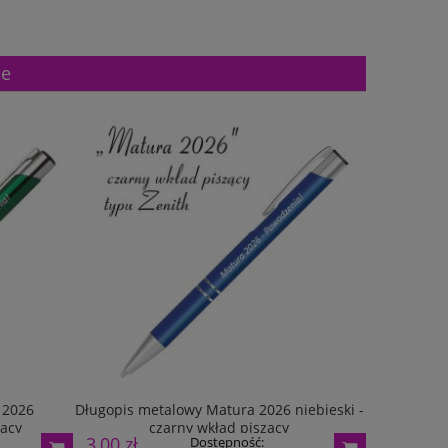
ne
 2026
Długopis metalowy Matura 2026 niebieski -
Długopis 
zący
czarny wkład piszący
3,00 zł
3,60 zł
Dostępność: