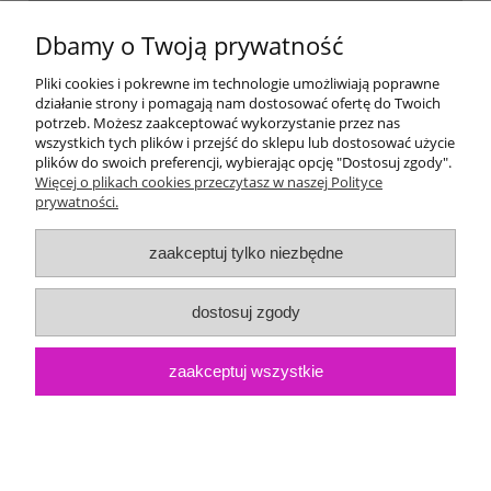
Dostawa i płatność
Dbamy o Twoją prywatność
Moje konto
Pliki cookies i pokrewne im technologie umożliwiają poprawne
działanie strony i pomagają nam dostosować ofertę do Twoich
potrzeb. Możesz zaakceptować wykorzystanie przez nas
Gwarancja i zwroty
wszystkich tych plików i przejść do sklepu lub dostosować użycie
plików do swoich preferencji, wybierając opcję "Dostosuj zgody".
Więcej o plikach cookies przeczytasz w naszej Polityce
O firmie
prywatności.
zaakceptuj tylko niezbędne
dostosuj zgody
zaakceptuj wszystkie
pokaż pełną wersję strony
Sklep internetowy Shoper.pl