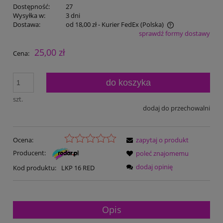
Dostępność:
27
Wysyłka w:
3 dni
Dostawa:
od 18,00 zł
- Kurier FedEx
(Polska)
sprawdź formy dostawy
Cena nie zawiera ewentualnych kosztów płatności
25,00 zł
Cena:
do koszyka
szt.
dodaj do przechowalni
Ocena:
zapytaj o produkt
Producent:
poleć znajomemu
dodaj opinię
Kod produktu:
LKP 16 RED
Opis