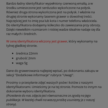
Bardzo ładny identyfikator wypełniony czerwoną emalią, a w
środku umieszczone jest serduszko wykończone na połysk.
Również druga strona wykończona jest na połysk. I właśnie na
drugiej stronie wykonamy laserem grawer o dowolnej treści.
Najczęściej jest to imię psa lub kota i numer telefonu właściciela.
Do identyfikatora dodajemy kółeczko do zawieszania przy obroży.
Dzięki niewielkim rozmiarom i niskiej wadze idealnie nadaje się dla
raz małych i średnich.
W cenę identyfikatora wliczony jest grawer
, który wykonamy na
tylnej gładkiej stronie.
średnica 22mm
grubość 2mm
waga 5g
Dane do grawerowania najlepiej wpisać, po dokonaniu zakupu w
sekcji "Dodatkowe informacje" rubryce "Uwagi".
Prosimy o przesyłanie zdjęć waszych psów i kotów z naszymi
identyfikatorami. Umieścimy je na tej stronie. Pomoże to innym na
dokonanie wyboru identyfikatora.
(Przesłanie do nas zdjęcia jest równoznaczne ze zgodą na jego
publikacje. W każdej chwili na waszą prośbę usuniemy je z naszej
strony).