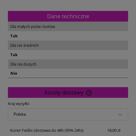
Dane techniczne
Dla małych psów i kotów
Tak
Dla ras średnich
Tak
Dla ras dużych
Nie
Koszty dostawy
Cena nie zawiera ewentualnych kosztów płatności
Kraj wysyłki:
Kurier FedEx
(dostawa do 48h (95% 24h))
18,00 zł