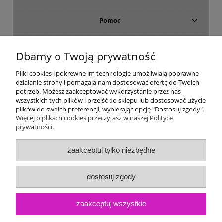
Pomoc
Dostawa i płatność
Dbamy o Twoją prywatność
Moje konto
Pliki cookies i pokrewne im technologie umożliwiają poprawne
działanie strony i pomagają nam dostosować ofertę do Twoich
potrzeb. Możesz zaakceptować wykorzystanie przez nas
Gwarancja i zwroty
wszystkich tych plików i przejść do sklepu lub dostosować użycie
plików do swoich preferencji, wybierając opcję "Dostosuj zgody".
Więcej o plikach cookies przeczytasz w naszej Polityce
O firmie
prywatności.
zaakceptuj tylko niezbędne
dostosuj zgody
zaakceptuj wszystkie