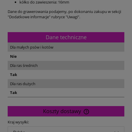
kółko do zawieszenia: 16mm
Dane do grawerowania podajemy, po dokonaniu zakupu w sekcji
"Dodatkowe informacje" rubryce "Uwagi".
Dane techniczne
Dla małych psów i kotów
Nie
Dla ras średnich
Tak
Dla ras dużych
Tak
Koszty dostawy
Cena nie zawiera ewentualnych kosztów płatności
Kraj wysyłki: