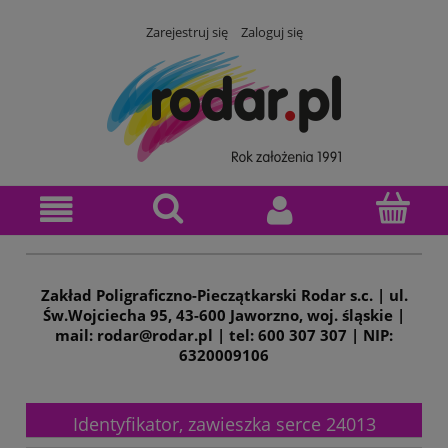
Zarejestruj się
Zaloguj się
Zakład Poligraficzno-Pieczątkarski Rodar s.c. | ul.
Św.Wojciecha 95, 43-600 Jaworzno, woj. śląskie |
mail: rodar@rodar.pl | tel: 600 307 307 | NIP:
6320009106
Identyfikator, zawieszka serce 24013