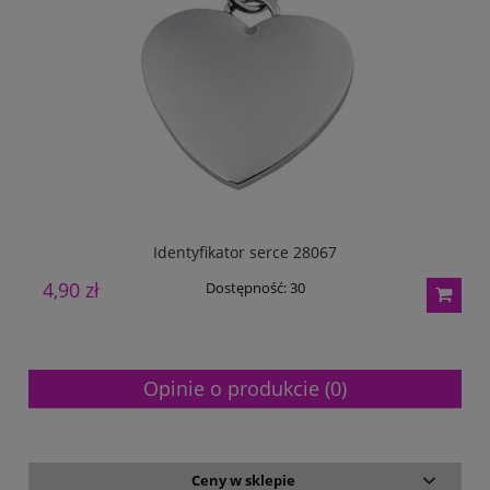
Identyfikator serce 28067
Id
4,90 zł
2
Dostępność:
30
Opinie o produkcie (0)
Ceny w sklepie