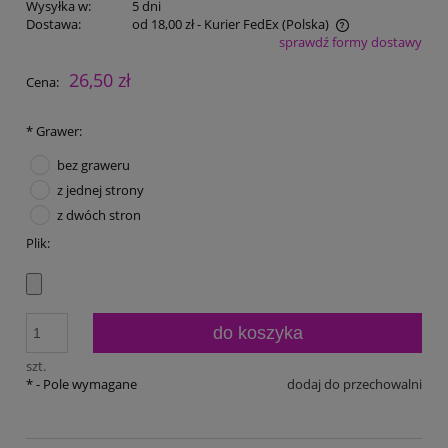
Wysyłka w:
5 dni
Dostawa:
od 18,00 zł
- Kurier FedEx
(Polska)
sprawdź formy dostawy
Cena nie zawiera ewentualnych kosztów płatności
26,50 zł
Cena:
*
Grawer:
bez graweru
z jednej strony
z dwóch stron
Plik:
do koszyka
szt.
*
- Pole wymagane
dodaj do przechowalni