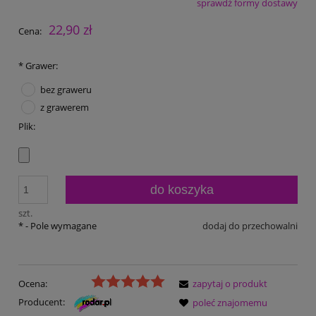
sprawdź formy dostawy
Cena nie zawiera ewentualnych kosztów płatności
22,90 zł
Cena:
*
Grawer:
bez graweru
z grawerem
Plik:
do koszyka
szt.
*
- Pole wymagane
dodaj do przechowalni
Ocena:
zapytaj o produkt
Producent:
poleć znajomemu