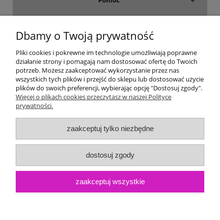
Dostawa i płatność
Dbamy o Twoją prywatność
Moje konto
Pliki cookies i pokrewne im technologie umożliwiają poprawne
działanie strony i pomagają nam dostosować ofertę do Twoich
potrzeb. Możesz zaakceptować wykorzystanie przez nas
Gwarancja i zwroty
wszystkich tych plików i przejść do sklepu lub dostosować użycie
plików do swoich preferencji, wybierając opcję "Dostosuj zgody".
Więcej o plikach cookies przeczytasz w naszej Polityce
O firmie
prywatności.
zaakceptuj tylko niezbędne
dostosuj zgody
zaakceptuj wszystkie
pokaż pełną wersję strony