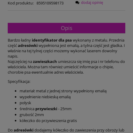
dodaj opinię
Kod produktu:
8595109598173
Opis
Bardzo ładny
identyfikator dla psa
wykonany z metalu. Przednia
część
adresówki
wypełniona jest emalią, a tylna część jest gładka. I
właśnie na tej tylnej części możemy wykonać laserem dowolny
napis.
Najczęściej na
zawieszkach
umieszcza się imię psa i nr telefonu do
właściciela. Można tam również umieścić informacje o chipie,
chorobie psa ewentualnie adres właściciela.
Specyfikacja:
materiał: metal z jednej strony wypełniony emalią
wypełnienie niebieską emalią
połysk
średnica
przywieszki
- 25mm
grubość 2mm
kółeczko do przywieszenia gratis
Do
adresówki
dodajemy kółeczko do zawieszenia przy obroży lub