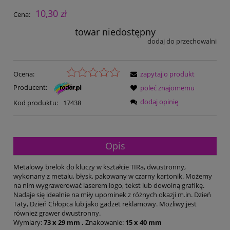
10,30 zł
Cena:
towar niedostępny
dodaj do przechowalni
Ocena:
zapytaj o produkt
Producent:
poleć znajomemu
dodaj opinię
Kod produktu:
17438
Opis
Metalowy brelok do kluczy w kształcie TIRa, dwustronny,
wykonany z metalu, błysk, pakowany w czarny kartonik. Możemy
na nim wygrawerować laserem logo, tekst lub dowolną grafikę.
Nadaje się idealnie na miły upominek z różnych okazji m.in. Dzień
Taty, Dzień Chłopca lub jako gadżet reklamowy. Możliwy jest
również grawer dwustronny.
Wymiary:
73 x 29 mm .
Znakowanie:
15 x 40 mm