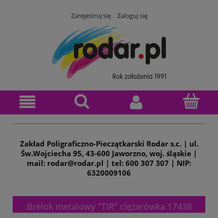
Zarejestruj się
Zaloguj się
Zakład Poligraficzno-Pieczątkarski Rodar s.c. | ul.
Św.Wojciecha 95, 43-600 Jaworzno, woj. śląskie |
mail: rodar@rodar.pl | tel: 600 307 307 | NIP:
6320009106
Brelok metalowy "TIR" ciężarówka 17438