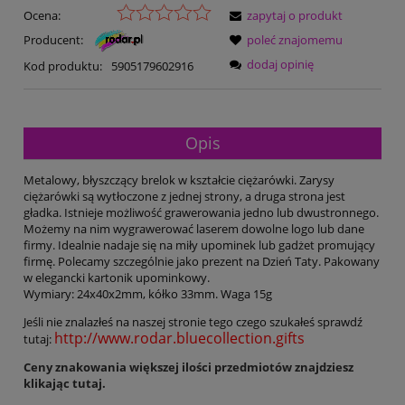
Ocena:
zapytaj o produkt
Producent:
poleć znajomemu
dodaj opinię
Kod produktu:
5905179602916
Opis
Metalowy, błyszczący brelok w kształcie ciężarówki. Zarysy
ciężarówki są wytłoczone z jednej strony, a druga strona jest
gładka. Istnieje możliwość grawerowania jedno lub dwustronnego.
Możemy na nim wygrawerować laserem dowolne logo lub dane
firmy. Idealnie nadaje się na miły upominek lub gadżet promujący
firmę. Polecamy szczególnie jako prezent na Dzień Taty. Pakowany
w elegancki kartonik upominkowy.
Wymiary: 24x40x2mm, kółko 33mm. Waga 15g
Jeśli nie znalazłeś na naszej stronie tego czego szukałeś sprawdź
http://www.rodar.bluecollection.gifts
tutaj:
Ceny znakowania większej ilości przedmiotów znajdziesz
klikając tutaj.