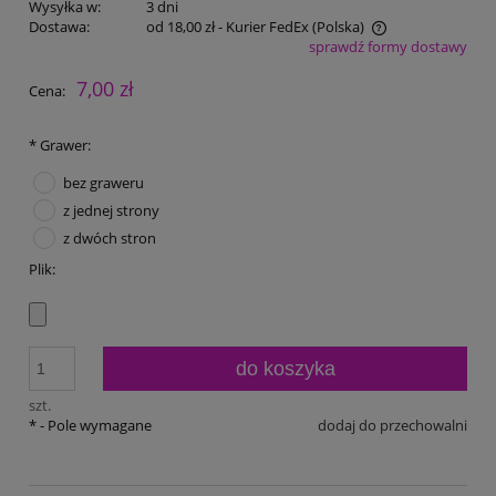
Wysyłka w:
3 dni
Dostawa:
od 18,00 zł
- Kurier FedEx
(Polska)
sprawdź formy dostawy
Cena nie zawiera ewentualnych kosztów płatności
7,00 zł
Cena:
*
Grawer:
bez graweru
z jednej strony
z dwóch stron
Plik:
do koszyka
szt.
*
- Pole wymagane
dodaj do przechowalni