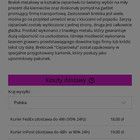
Brelok metalowy w kształcie ciężarówki to świetny wybór na miły
prezent dla kierowców oraz doskonały pomysł na gadżet
promujący firmę transportową. Zastosowań breloka jest wiele,
można go na przykład umieścić wraz z kluczami od pojazdu. Zarysy
ciężarówki zostały wytłoczone z jednej strony, druga jest całkowicie
gładka. Produkt wykonano z trwałego metalu, który gwarantuje
dużą odporność na uszkodzenia. Istnieje możliwość wykonania
laserem graweru przedstawiającego dowolne logo firmy lub krótki
tekst czy datę. Breloczek “Ciężarówka” został zapakowany w
specjalnie przygotowany kartonik, który posłuży jako
upominkowy pakunek.
Koszty dostawy
Cena nie zawiera ewentualnych kosztów płatności
Kraj wysyłki:
Kurier FedEx
(dostawa do 48h (95% 24h))
18,00 zł
Kurier InPost
(dostawa do 48h- w 90% 24h)
19,00 zł