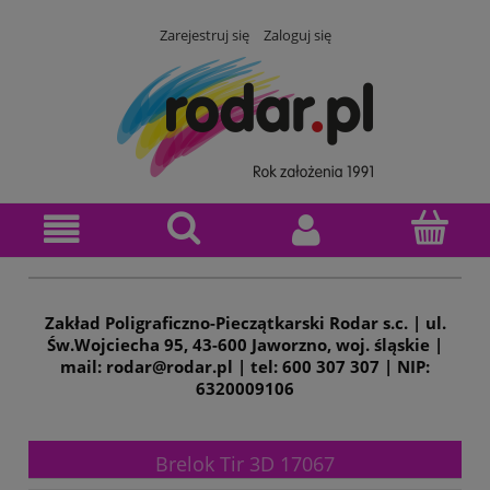
Zarejestruj się
Zaloguj się
Zakład Poligraficzno-Pieczątkarski Rodar s.c. | ul.
Św.Wojciecha 95, 43-600 Jaworzno, woj. śląskie |
mail: rodar@rodar.pl | tel: 600 307 307 | NIP:
6320009106
Brelok Tir 3D 17067