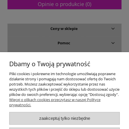
Opinie o produkcie (0)
Ceny w sklepie
Pomoc
Dostawa i płatność
Dbamy o Twoją prywatność
Moje konto
Pliki cookies i pokrewne im technologie umożliwiają poprawne
działanie strony i pomagają nam dostosować ofertę do Twoich
potrzeb. Możesz zaakceptować wykorzystanie przez nas
Gwarancja i zwroty
wszystkich tych plików i przejść do sklepu lub dostosować użycie
plików do swoich preferencji, wybierając opcję "Dostosuj zgody".
Więcej o plikach cookies przeczytasz w naszej Polityce
O firmie
prywatności.
zaakceptuj tylko niezbędne