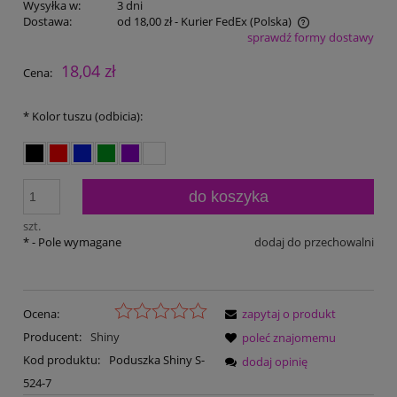
Wysyłka w:
3 dni
Dostawa:
od 18,00 zł
- Kurier FedEx
(Polska)
sprawdź formy dostawy
Cena nie zawiera ewentualnych kosztów płatności
18,04 zł
Cena:
*
Kolor tuszu (odbicia):
do koszyka
szt.
*
- Pole wymagane
dodaj do przechowalni
Ocena:
zapytaj o produkt
Producent:
Shiny
poleć znajomemu
Kod produktu:
Poduszka Shiny S-
dodaj opinię
524-7