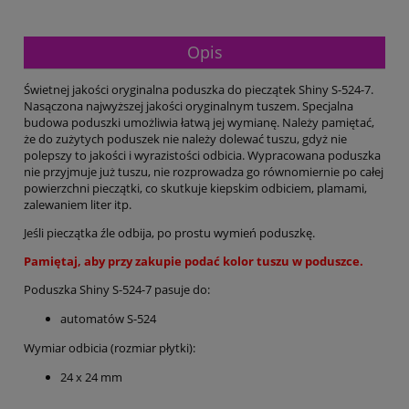
Opis
Świetnej jakości oryginalna poduszka do pieczątek Shiny S-524-7.
Nasączona najwyższej jakości oryginalnym tuszem. Specjalna
budowa poduszki umożliwia łatwą jej wymianę. Należy pamiętać,
że do zużytych poduszek nie należy dolewać tuszu, gdyż nie
polepszy to jakości i wyrazistości odbicia. Wypracowana poduszka
nie przyjmuje już tuszu, nie rozprowadza go równomiernie po całej
powierzchni pieczątki, co skutkuje kiepskim odbiciem, plamami,
zalewaniem liter itp.
Jeśli pieczątka źle odbija, po prostu wymień poduszkę.
Pamiętaj, aby przy zakupie podać kolor tuszu w poduszce.
Poduszka Shiny S-524-7 pasuje do:
automatów S-524
Wymiar odbicia (rozmiar płytki):
24 x 24 mm