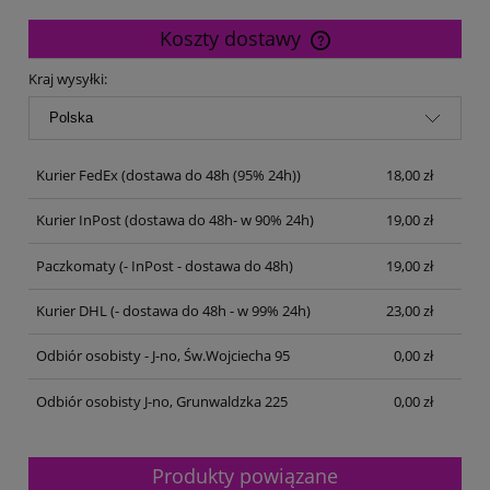
Koszty dostawy
Cena nie zawiera ewentualnych kosztów płatności
Kraj wysyłki:
Kurier FedEx
(dostawa do 48h (95% 24h))
18,00 zł
Kurier InPost
(dostawa do 48h- w 90% 24h)
19,00 zł
Paczkomaty
(- InPost - dostawa do 48h)
19,00 zł
Kurier DHL
(- dostawa do 48h - w 99% 24h)
23,00 zł
Odbiór osobisty - J-no, Św.Wojciecha 95
0,00 zł
Odbiór osobisty J-no, Grunwaldzka 225
0,00 zł
Produkty powiązane