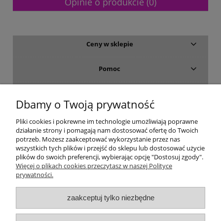
Opinie o produkcie (0)
Ceny w sklepie
Pomoc
Dostawa i płatność
Dbamy o Twoją prywatność
Moje konto
Pliki cookies i pokrewne im technologie umożliwiają poprawne
działanie strony i pomagają nam dostosować ofertę do Twoich
potrzeb. Możesz zaakceptować wykorzystanie przez nas
Gwarancja i zwroty
wszystkich tych plików i przejść do sklepu lub dostosować użycie
plików do swoich preferencji, wybierając opcję "Dostosuj zgody".
Więcej o plikach cookies przeczytasz w naszej Polityce
O firmie
prywatności.
zaakceptuj tylko niezbędne