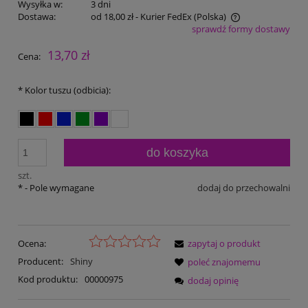
Wysyłka w:
3 dni
Dostawa:
od 18,00 zł
- Kurier FedEx
(Polska)
sprawdź formy dostawy
Cena nie zawiera ewentualnych kosztów płatności
13,70 zł
Cena:
*
Kolor tuszu (odbicia):
do koszyka
szt.
*
- Pole wymagane
dodaj do przechowalni
Ocena:
zapytaj o produkt
Producent:
Shiny
poleć znajomemu
Kod produktu:
00000975
dodaj opinię