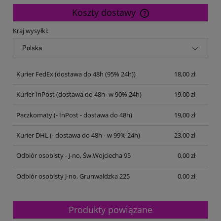
Koszty dostawy
Cena nie zawiera ewentualnych kosztów płatności
Kraj wysyłki:
Kurier FedEx
(dostawa do 48h (95% 24h))
18,00 zł
Kurier InPost
(dostawa do 48h- w 90% 24h)
19,00 zł
Paczkomaty
(- InPost - dostawa do 48h)
19,00 zł
Kurier DHL
(- dostawa do 48h - w 99% 24h)
23,00 zł
Odbiór osobisty - J-no, Św.Wojciecha 95
0,00 zł
Odbiór osobisty J-no, Grunwaldzka 225
0,00 zł
Produkty powiązane