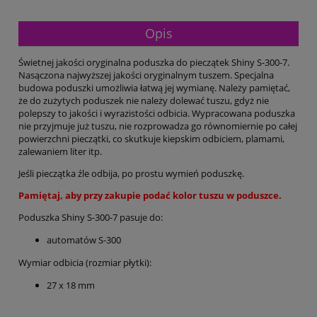
Opis
Świetnej jakości oryginalna poduszka do pieczątek Shiny S-300-7.
Nasączona najwyższej jakości oryginalnym tuszem. Specjalna
budowa poduszki umożliwia łatwą jej wymianę. Należy pamiętać,
że do zużytych poduszek nie należy dolewać tuszu, gdyż nie
polepszy to jakości i wyrazistości odbicia. Wypracowana poduszka
nie przyjmuje już tuszu, nie rozprowadza go równomiernie po całej
powierzchni pieczątki, co skutkuje kiepskim odbiciem, plamami,
zalewaniem liter itp.
Jeśli pieczątka źle odbija, po prostu wymień poduszkę.
Pamiętaj, aby przy zakupie podać kolor tuszu w poduszce.
Poduszka Shiny S-300-7 pasuje do:
automatów S-300
Wymiar odbicia (rozmiar płytki):
27 x 18 mm