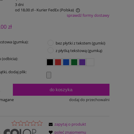
:
3 dni
od 18,00 zł
- Kurier FedEx
(Polska)
sprawdź formy dostawy
Cena nie zawiera ewentualnych kosztów
,00 zł
płatności
kstowa (gumka):
bez płytki z tekstem (gumki)
z płytką tekstową (gumką)
 (odbicia):
ątki, dodaj plik:
do koszyka
.
ymagane
dodaj do przechowalni
zapytaj o produkt
:
poleć znajomemu