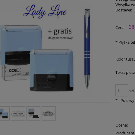
Wysyłka w
Dostawa:
68
Cena:
*
Płytka te
Kolor tuszu
Tekst piecz
szt
*
- Pole w
Ocena:
Producent