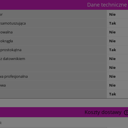
Dane techniczne
or
Nie
 samotuszująca
Tak
 owalna
Nie
 okrągła
Nie
 prostokątna
Tak
 z datownikiem
Nie
Nie
wa profesjonalna
Nie
owa
Nie
Tak
Koszty dostawy
i: