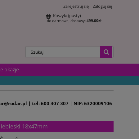
Zarejestruj się
Zaloguj się
Koszyk:
(pusty)
do darmowej dostawy:
499.00
zł
e okazje
dar@rodar.pl | tel: 600 307 307 | NIP: 6320009106
niebieski 18x47mm
ć:
4