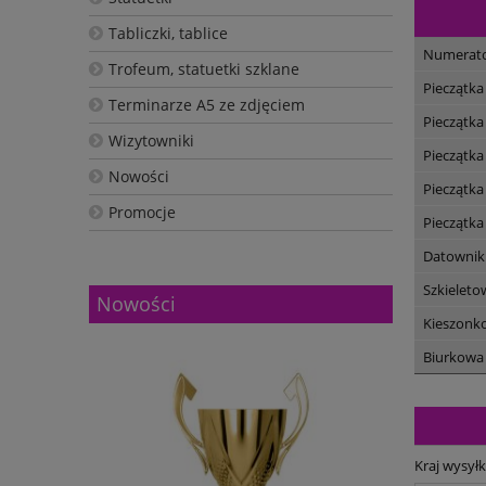
Tabliczki, tablice
Numerat
Trofeum, statuetki szklane
Pieczątka
Terminarze A5 ze zdjęciem
Pieczątka
Wizytowniki
Pieczątka
Nowości
Pieczątka
Promocje
Pieczątka
Datownik
Szkieleto
Nowości
Kieszonk
Biurkowa
Kraj wysyłk