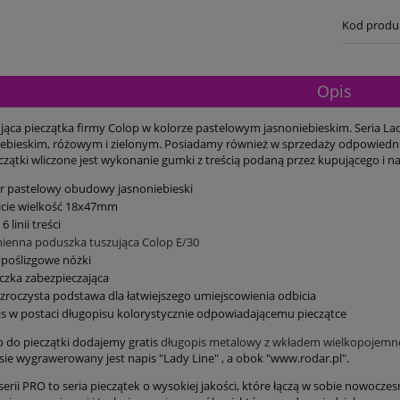
Kod produ
Opis
ąca pieczątka firmy Colop w kolorze pastelowym jasnoniebieskim. Seria La
iebieskim, różowym i zielonym. Posiadamy również w sprzedaży odpowiedn
zątki wliczone jest wykonanie gumki z treścią podaną przez kupującego i na
r pastelowy obudowy jasnoniebieski
icie wielkość 18x47mm
6 linii treści
ienna poduszka tuszująca Colop E/30
poślizgowe nóżki
czka zabezpieczająca
zroczysta podstawa dla łatwiejszego umiejscowienia odbicia
is w postaci długopisu kolorystycznie odpowiadającemu pieczątce
do pieczątki dodajemy gratis
długopis metalowy z wkładem wielkopojem
sie wygrawerowany jest napis "Lady Line" , a obok "www.rodar.pl".
 serii PRO to seria pieczątek o wysokiej jakości, które łączą w sobie nowocze