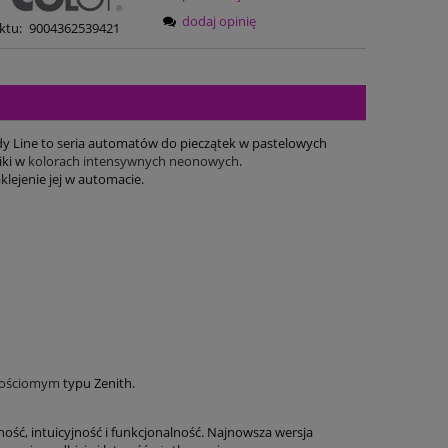
dodaj opinię
ktu:
9004362539421
dy Line to seria automatów do pieczątek w pastelowych
iki w
kolorach intensywnych neonowych
.
klejenie jej w automacie.
nościomym
typu Zenith.
sność, intuicyjność i funkcjonalność. Najnowsza wersja