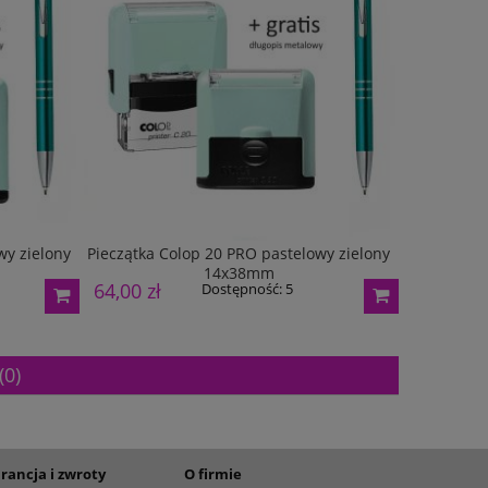
wy zielony
Pieczątka Colop 20 PRO pastelowy zielony
Pieczątka 
14x38mm
64,00 zł
60,00 zł
Dostępność:
5
(0)
rancja i zwroty
O firmie