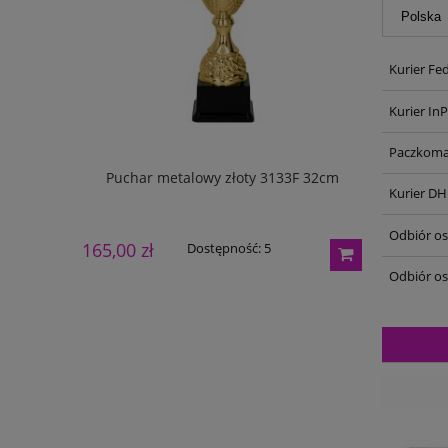
Kurier Fe
Kurier In
Paczkoma
133G 27cm
Puchar metalowy złoty 3133F 32cm
Puchar m
Kurier DH
Odbiór oso
165,00 zł
195,00 zł
Dostępność:
5
Odbiór os