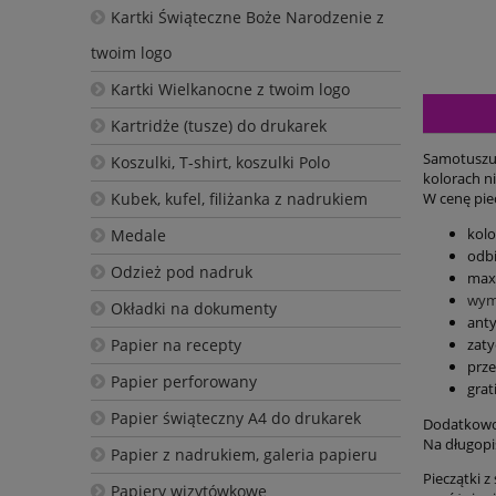
Kartki Świąteczne Boże Narodzenie z
twoim logo
Kartki Wielkanocne z twoim logo
Kartridże (tusze) do drukarek
Samotuszuj
Koszulki, T-shirt, koszulki Polo
kolorach n
Kubek, kufel, filiżanka z nadrukiem
W cenę piec
kolo
Medale
odb
Odzież pod nadruk
max 
wym
Okładki na dokumenty
anty
Papier na recepty
zaty
prze
Papier perforowany
grat
Papier świąteczny A4 do drukarek
Dodatkowo 
Na długopi
Papier z nadrukiem, galeria papieru
Pieczątki z
Papiery wizytówkowe