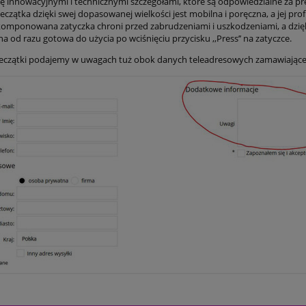
ię innowacyjnymi i technicznymi szczegółami, które są odpowiedzialne za pr
eczątka dzięki swej dopasowanej wielkości jest mobilna i poręczna, a jej 
komponowana zatyczka chroni przed zabrudzeniami i uszkodzeniami, a dzięk
na od razu gotowa do użycia po wciśnięciu przycisku ,,Press’’ na zatyczce.
eczątki podajemy w uwagach tuż obok danych teleadresowych zamawiające