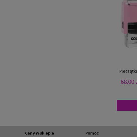
Pieczątk
68,00 
Ceny w sklepie
Pomoc