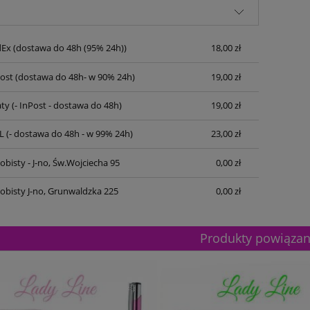
dEx
(dostawa do 48h (95% 24h))
18,00 zł
Post
(dostawa do 48h- w 90% 24h)
19,00 zł
ty
(- InPost - dostawa do 48h)
19,00 zł
etalowy złoty 3133E 37cm
Puchar metalowy złoty 2100E 32c
L
(- dostawa do 48h - w 99% 24h)
23,00 zł
bisty - J-no, Św.Wojciecha 95
0,00 zł
165,00 zł
Dostępność:
5
Dostępność:
5
obisty J-no, Grunwaldzka 225
0,00 zł
Produkty powiąza