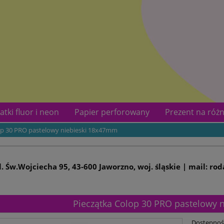
atki fluor i neon
Papier perforowany
Prezent na różn
op 30 PRO pastelowy niebieski 18x47mm
kotów
Kontakt
ul. Św.Wojciecha 95, 43-600 Jaworzno, woj. śląskie | mail: ro
Pieczątka Colop 30 PRO pastelowy 
Dostępnoś