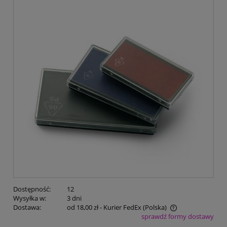
Dostępność:
12
Wysyłka w:
3 dni
Dostawa:
od 18,00 zł
- Kurier FedEx
(Polska)
sprawdź formy dostawy
Cena nie zawiera ewentualnych kosztów płatności