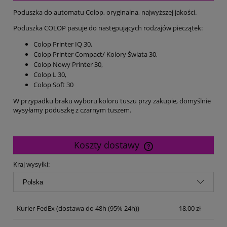
Poduszka do automatu Colop, oryginalna, najwyższej jakości.
Poduszka COLOP pasuje do następujących rodzajów pieczątek:
Colop Printer IQ 30,
Colop Printer Compact/ Kolory Świata 30,
Colop Nowy Printer 30,
Colop L 30,
Colop Soft 30
W przypadku braku wyboru koloru tuszu przy zakupie, domyślnie
wysyłamy poduszkę z czarnym tuszem.
Koszty dostawy
Cena nie zawiera ewentualnych kosztów płatności
Kraj wysyłki:
Kurier FedEx
(dostawa do 48h (95% 24h))
18,00 zł