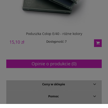
Poduszka Colop E/40 - różne kolory
15,10 zł
1
Dostępność:
7
Opinie o produkcie (0)
Ceny w sklepie
Pomoc