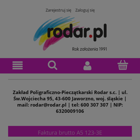
Zarejestruj się
Zaloguj się
Zakład Poligraficzno-Pieczątkarski Rodar s.c. | ul.
Św.Wojciecha 95, 43-600 Jaworzno, woj. śląskie |
mail: rodar@rodar.pl | tel: 600 307 307 | NIP:
6320009106
Faktura brutto A5 123-3E