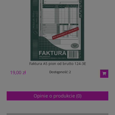
Faktura A5 pion od brutto 124-3E
19,00 zł
1
Dostępność:
2
Opinie o produkcie (0)