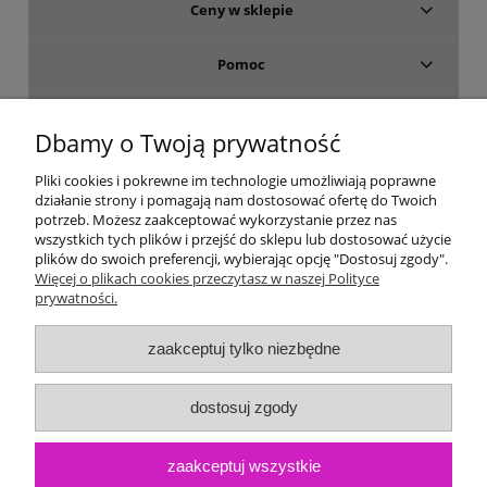
Ceny w sklepie
Pomoc
Dostawa i płatność
Dbamy o Twoją prywatność
Moje konto
Pliki cookies i pokrewne im technologie umożliwiają poprawne
działanie strony i pomagają nam dostosować ofertę do Twoich
potrzeb. Możesz zaakceptować wykorzystanie przez nas
Gwarancja i zwroty
wszystkich tych plików i przejść do sklepu lub dostosować użycie
plików do swoich preferencji, wybierając opcję "Dostosuj zgody".
Więcej o plikach cookies przeczytasz w naszej Polityce
O firmie
prywatności.
zaakceptuj tylko niezbędne
dostosuj zgody
zaakceptuj wszystkie