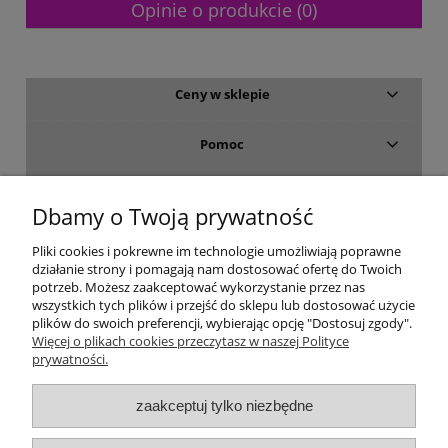
Opinie o produkcie (0)
Ceny w sklepie
Pomoc
Dostawa i płatność
Dbamy o Twoją prywatność
Moje konto
Pliki cookies i pokrewne im technologie umożliwiają poprawne
działanie strony i pomagają nam dostosować ofertę do Twoich
potrzeb. Możesz zaakceptować wykorzystanie przez nas
Gwarancja i zwroty
wszystkich tych plików i przejść do sklepu lub dostosować użycie
plików do swoich preferencji, wybierając opcję "Dostosuj zgody".
Więcej o plikach cookies przeczytasz w naszej Polityce
O firmie
prywatności.
zaakceptuj tylko niezbędne