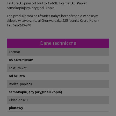
Faktura A5 pion od brutto 124-3E. Format A5. Papier
samokopiujący, oryginał+kopia.
Ten produkt można również nabyć bezpośrednio w naszym
sklepie w Jaworznie, ul.Grunwaldzka 225 (punkt Ksero Kolor)
Tel. 698-240-240
Dane techniczne
Format
A5 148x210mm
Faktura Vat
od brutto
Rodzaj papieru
samokopiujący (oryginał+kopia)
Układ druku
pionowy