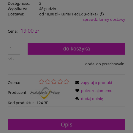
Dostępność:
2
Wysyłka w:
48 godzin
Dostawa:
od 18,00 zł
- Kurier FedEx
(Polska)
sprawdź formy dostawy
Cena nie zawiera ewentualnych kosztów płatności
19,00 zł
Cena:
do koszyka
szt.
dodaj do przechowalni
Ocena:
zapytaj o produkt
poleć znajomemu
Producent:
dodaj opinię
Kod produktu:
124-3E
Opis