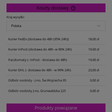
Koszty dostawy
Cena nie zawiera ewentualnych kosztów płatności
Kraj wysyłki:
Kurier FedEx
(dostawa do 48h (95% 24h))
18,00 zł
Kurier InPost
(dostawa do 48h- w 90% 24h)
19,00 zł
Paczkomaty
(- InPost - dostawa do 48h)
19,00 zł
Kurier DHL
(- dostawa do 48h - w 99% 24h)
23,00 zł
Odbiór osobisty - J-no, Św.Wojciecha 95
0,00 zł
Odbiór osobisty J-no, Grunwaldzka 225
0,00 zł
Produkty powiązane