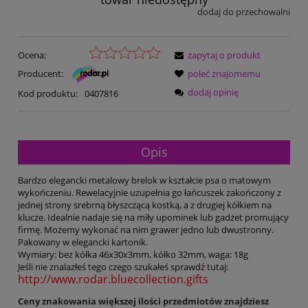
dodaj do przechowalni
Ocena:
zapytaj o produkt
Producent:
poleć znajomemu
dodaj opinię
Kod produktu:
0407816
Opis
Bardzo elegancki metalowy brelok w kształcie psa o matowym
wykończeniu. Rewelacyjnie uzupełnia go łańcuszek zakończony z
jednej strony srebrną błyszczącą kostką, a z drugiej kółkiem na
klucze. Idealnie nadaje się na miły upominek lub gadżet promujący
firmę. Możemy wykonać na nim grawer jedno lub dwustronny.
Pakowany w elegancki kartonik.
Wymiary: bez kółka 46x30x3mm, kółko 32mm, waga: 18g
Jeśli nie znalazłeś tego czego szukałeś sprawdź tutaj:
http://www.rodar.bluecollection.gifts
Ceny znakowania większej ilości przedmiotów znajdziesz