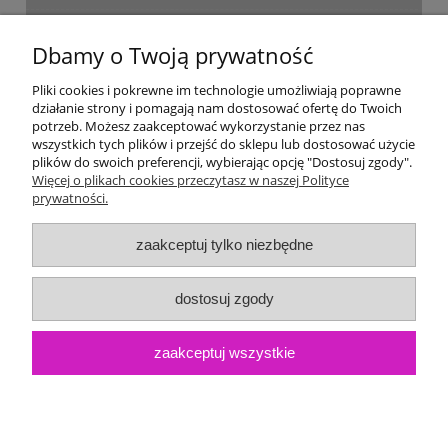
Dostawa i płatność
Dbamy o Twoją prywatność
Moje konto
Pliki cookies i pokrewne im technologie umożliwiają poprawne
działanie strony i pomagają nam dostosować ofertę do Twoich
potrzeb. Możesz zaakceptować wykorzystanie przez nas
Gwarancja i zwroty
wszystkich tych plików i przejść do sklepu lub dostosować użycie
plików do swoich preferencji, wybierając opcję "Dostosuj zgody".
Więcej o plikach cookies przeczytasz w naszej Polityce
O firmie
prywatności.
zaakceptuj tylko niezbędne
dostosuj zgody
zaakceptuj wszystkie
pokaż pełną wersję strony