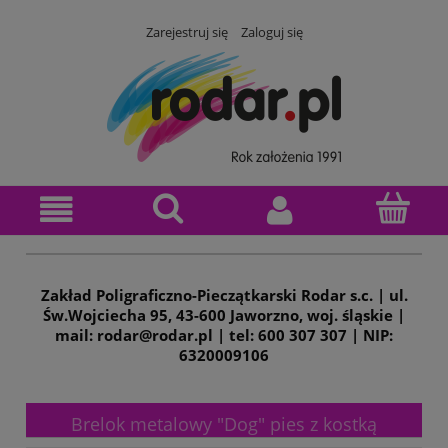
Zarejestruj się
Zaloguj się
Zakład Poligraficzno-Pieczątkarski Rodar s.c. | ul.
Św.Wojciecha 95, 43-600 Jaworzno, woj. śląskie |
mail: rodar@rodar.pl | tel: 600 307 307 | NIP:
6320009106
Brelok metalowy "Dog" pies z kostką