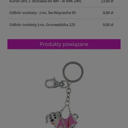
Kurier DHL
(- dostawa do 48h - w 99% 24h)
23,00 zł
Odbiór osobisty - J-no, Św.Wojciecha 95
0,00 zł
Odbiór osobisty J-no, Grunwaldzka 225
0,00 zł
Produkty powiązane