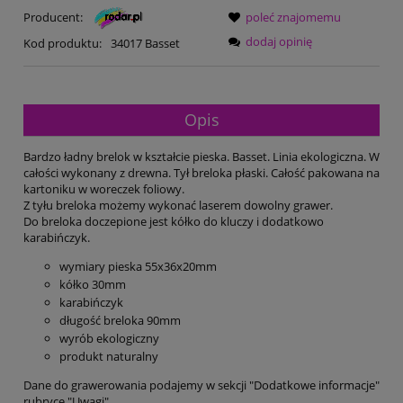
Producent:
poleć znajomemu
dodaj opinię
Kod produktu:
34017 Basset
Opis
Bardzo ładny brelok w kształcie pieska. Basset. Linia ekologiczna. W
całości wykonany z drewna. Tył breloka płaski. Całość pakowana na
kartoniku w woreczek foliowy.
Z tyłu breloka możemy wykonać laserem dowolny grawer.
Do breloka doczepione jest kółko do kluczy i dodatkowo
karabińczyk.
wymiary pieska 55x36x20mm
kółko 30mm
karabińczyk
długość breloka 90mm
wyrób ekologiczny
produkt naturalny
Dane do grawerowania podajemy w sekcji "Dodatkowe informacje"
rubryce "Uwagi".