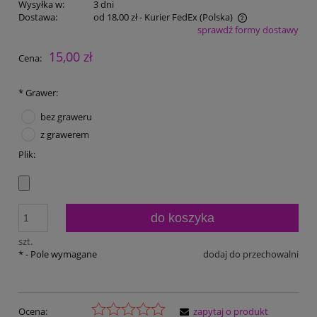
Wysyłka w:
3 dni
Dostawa:
od 18,00 zł
- Kurier FedEx
(Polska)
sprawdź formy dostawy
Cena nie zawiera ewentualnych kosztów płatności
15,00 zł
Cena:
*
Grawer:
bez graweru
z grawerem
Plik:
do koszyka
szt.
*
- Pole wymagane
dodaj do przechowalni
Ocena:
zapytaj o produkt