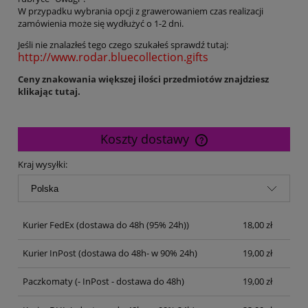
W przypadku wybrania opcji z grawerowaniem czas realizacji
zamówienia może się wydłużyć o 1-2 dni.
Jeśli nie znalazłeś tego czego szukałeś sprawdź tutaj:
http://www.rodar.bluecollection.gifts
Ceny znakowania większej ilości przedmiotów znajdziesz
klikając tutaj.
Koszty dostawy
Cena nie zawiera ewentualnych kosztów płatności
Kraj wysyłki:
Kurier FedEx
(dostawa do 48h (95% 24h))
18,00 zł
Kurier InPost
(dostawa do 48h- w 90% 24h)
19,00 zł
Paczkomaty
(- InPost - dostawa do 48h)
19,00 zł