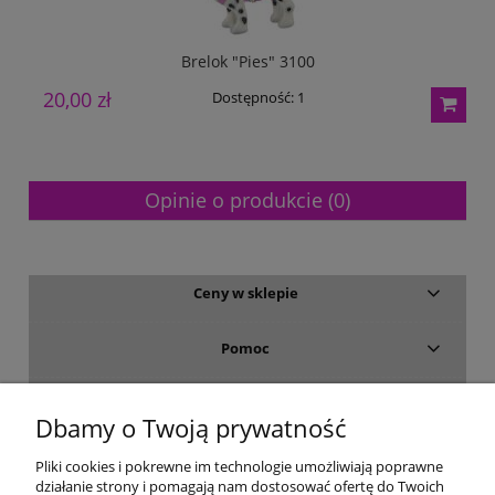
Brelok "Pies" 3100
20,00 zł
1
Dostępność:
1
Opinie o produkcie (0)
Ceny w sklepie
Pomoc
Dostawa i płatność
Dbamy o Twoją prywatność
Moje konto
Pliki cookies i pokrewne im technologie umożliwiają poprawne
działanie strony i pomagają nam dostosować ofertę do Twoich