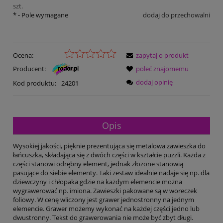
szt.
*
- Pole wymagane
dodaj do przechowalni
Ocena:
zapytaj o produkt
Producent:
poleć znajomemu
dodaj opinię
Kod produktu:
24201
Opis
Wysokiej jakości, pięknie prezentująca się metalowa zawieszka do
łańcuszka, składająca się z dwóch części w kształcie puzzli. Każda z
części stanowi odrębny element, jednak złożone stanowią
pasujące do siebie elementy. Taki zestaw idealnie nadaje się np. dla
dziewczyny i chłopaka gdzie na każdym elemencie można
wygrawerować np. imiona. Zawieszki pakowane są w woreczek
foliowy. W cenę wliczony jest grawer jednostronny na jednym
elemencie. Grawer możemy wykonać na każdej części jedno lub
dwustronny. Tekst do grawerowania nie może być zbyt długi.