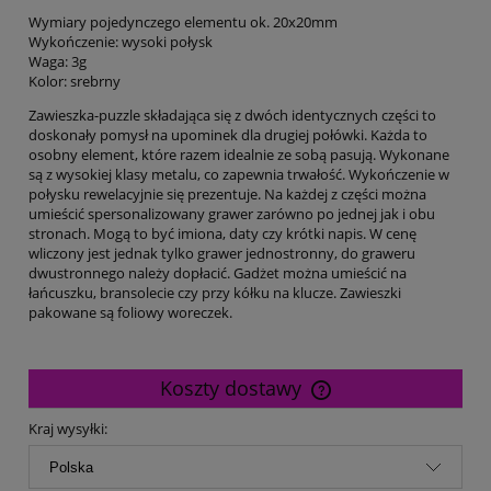
Wymiary pojedynczego elementu ok. 20x20mm
Wykończenie: wysoki połysk
Waga: 3g
Kolor: srebrny
Zawieszka-puzzle składająca się z dwóch identycznych części to
doskonały pomysł na upominek dla drugiej połówki. Każda to
osobny element, które razem idealnie ze sobą pasują. Wykonane
są z wysokiej klasy metalu, co zapewnia trwałość. Wykończenie w
połysku rewelacyjnie się prezentuje. Na każdej z części można
umieścić spersonalizowany grawer zarówno po jednej jak i obu
stronach. Mogą to być imiona, daty czy krótki napis. W cenę
wliczony jest jednak tylko grawer jednostronny, do graweru
dwustronnego należy dopłacić. Gadżet można umieścić na
łańcuszku, bransolecie czy przy kółku na klucze. Zawieszki
pakowane są foliowy woreczek.
Koszty dostawy
Cena nie zawiera ewentualnych kosztów płatności
Kraj wysyłki: