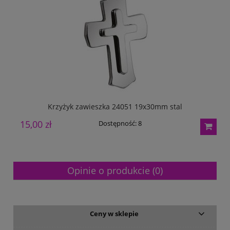
Krzyżyk zawieszka 24051 19x30mm stal
15,00 zł
1
Dostępność:
8
Opinie o produkcie (0)
Ceny w sklepie