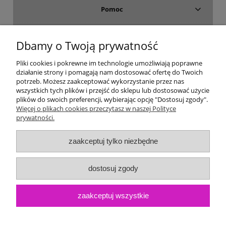
Pomoc
Dostawa i płatność
Dbamy o Twoją prywatność
Moje konto
Pliki cookies i pokrewne im technologie umożliwiają poprawne
działanie strony i pomagają nam dostosować ofertę do Twoich
potrzeb. Możesz zaakceptować wykorzystanie przez nas
Gwarancja i zwroty
wszystkich tych plików i przejść do sklepu lub dostosować użycie
plików do swoich preferencji, wybierając opcję "Dostosuj zgody".
Więcej o plikach cookies przeczytasz w naszej Polityce
O firmie
prywatności.
zaakceptuj tylko niezbędne
dostosuj zgody
zaakceptuj wszystkie