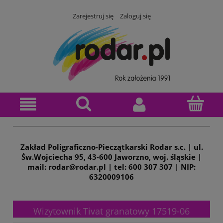
Zarejestruj się
Zaloguj się
Zakład Poligraficzno-Pieczątkarski Rodar s.c. | ul.
Św.Wojciecha 95, 43-600 Jaworzno, woj. śląskie |
mail: rodar@rodar.pl | tel: 600 307 307 | NIP:
6320009106
Wizytownik Tivat granatowy 17519-06