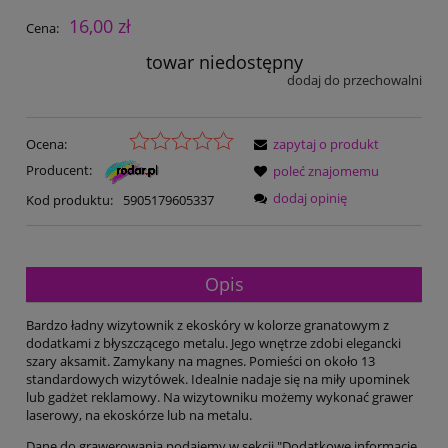
16,00 zł
Cena:
towar niedostępny
dodaj do przechowalni
Ocena:
zapytaj o produkt
Producent:
poleć znajomemu
dodaj opinię
Kod produktu:
5905179605337
Opis
Bardzo ładny wizytownik z ekoskóry w kolorze granatowym z
dodatkami z błyszczącego metalu. Jego wnętrze zdobi elegancki
szary aksamit. Zamykany na magnes. Pomieści on około 13
standardowych wizytówek. Idealnie nadaje się na miły upominek
lub gadżet reklamowy. Na wizytowniku możemy wykonać grawer
laserowy, na ekoskórze lub na metalu.
Dane do grawerowania podajemy w sekcji "Dodatkowe informacje