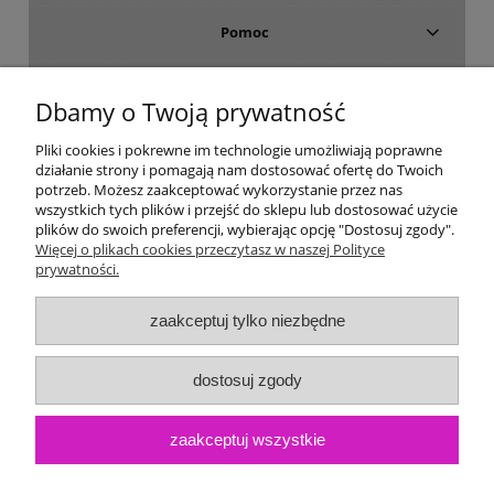
Pomoc
Dostawa i płatność
Dbamy o Twoją prywatność
Moje konto
Pliki cookies i pokrewne im technologie umożliwiają poprawne
działanie strony i pomagają nam dostosować ofertę do Twoich
potrzeb. Możesz zaakceptować wykorzystanie przez nas
Gwarancja i zwroty
wszystkich tych plików i przejść do sklepu lub dostosować użycie
plików do swoich preferencji, wybierając opcję "Dostosuj zgody".
Więcej o plikach cookies przeczytasz w naszej Polityce
O firmie
prywatności.
zaakceptuj tylko niezbędne
dostosuj zgody
zaakceptuj wszystkie