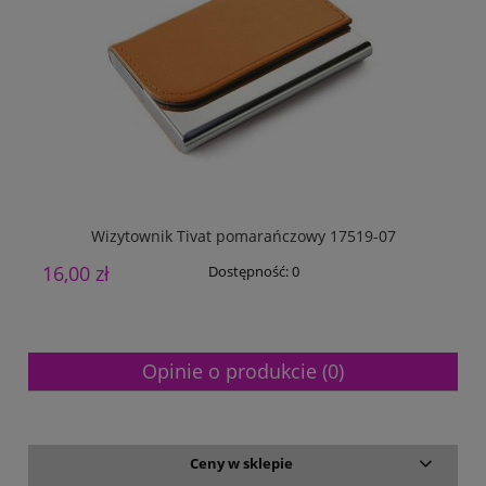
Wizytownik Tivat pomarańczowy 17519-07
16,00 zł
1
Dostępność:
0
Opinie o produkcie (0)
Ceny w sklepie