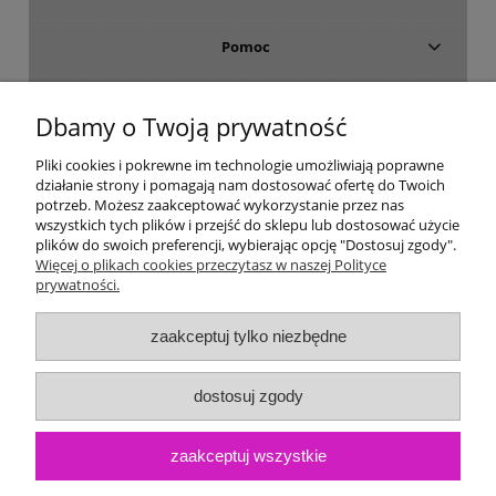
Pomoc
Dostawa i płatność
Dbamy o Twoją prywatność
Moje konto
Pliki cookies i pokrewne im technologie umożliwiają poprawne
działanie strony i pomagają nam dostosować ofertę do Twoich
potrzeb. Możesz zaakceptować wykorzystanie przez nas
Gwarancja i zwroty
wszystkich tych plików i przejść do sklepu lub dostosować użycie
plików do swoich preferencji, wybierając opcję "Dostosuj zgody".
Więcej o plikach cookies przeczytasz w naszej Polityce
O firmie
prywatności.
zaakceptuj tylko niezbędne
dostosuj zgody
zaakceptuj wszystkie