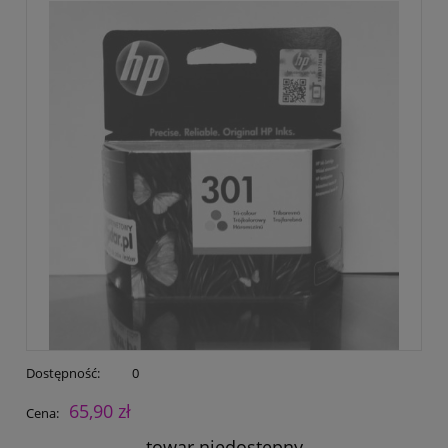
Dostępność:
0
65,90 zł
Cena:
towar niedostępny