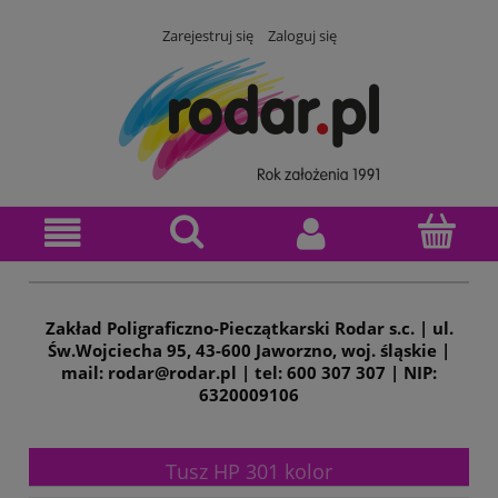
Zarejestruj się
Zaloguj się
Zakład Poligraficzno-Pieczątkarski Rodar s.c. | ul.
Św.Wojciecha 95, 43-600 Jaworzno, woj. śląskie |
mail: rodar@rodar.pl | tel: 600 307 307 | NIP:
6320009106
Tusz HP 301 kolor