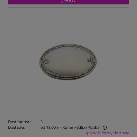
29007
Dostępność:
3
Dostawa:
od 18,00 zł
- Kurier FedEx
(Polska)
sprawdź formy dostawy
Cena nie zawiera ewentualnych kosztów płatności