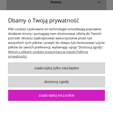
Pomoc
Dostawa i płatność
Dbamy o Twoją prywatność
Moje konto
Pliki cookies i pokrewne im technologie umożliwiają poprawne
działanie strony i pomagają nam dostosować ofertę do Twoich
potrzeb. Możesz zaakceptować wykorzystanie przez nas
Gwarancja i zwroty
wszystkich tych plików i przejść do sklepu lub dostosować użycie
plików do swoich preferencji, wybierając opcję "Dostosuj zgody".
Więcej o plikach cookies przeczytasz w naszej Polityce
O firmie
prywatności.
zaakceptuj tylko niezbędne
dostosuj zgody
zaakceptuj wszystkie