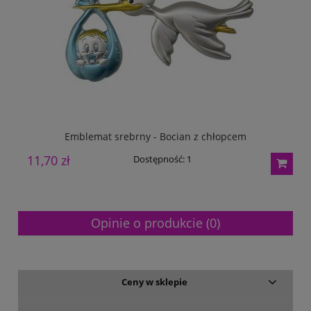
Emblemat srebrny - Bocian z chłopcem
11,70 zł
1
Dostępność:
1
Opinie o produkcie (0)
Ceny w sklepie