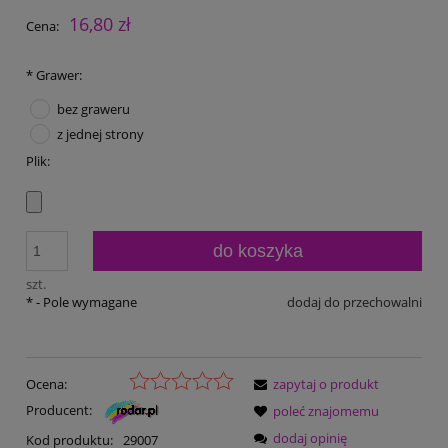
16,80 zł
Cena:
*
Grawer:
bez graweru
z jednej strony
Plik:
do koszyka
szt.
*
- Pole wymagane
dodaj do przechowalni
Ocena:
zapytaj o produkt
Producent:
poleć znajomemu
dodaj opinię
Kod produktu:
29007