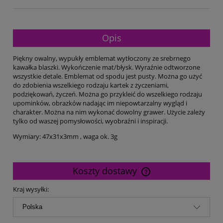
Opis
Piękny owalny, wypukły emblemat wytłoczony ze srebrnego
kawałka blaszki. Wykończenie mat/błysk. Wyraźnie odtworzone
wszystkie detale. Emblemat od spodu jest pusty. Można go użyć
do zdobienia wszelkiego rodzaju kartek z życzeniami,
podziękowań, życzeń. Można go przykleić do wszelkiego rodzaju
upominków, obrazków nadając im niepowtarzalny wygląd i
charakter. Można na nim wykonać dowolny grawer. Użycie zależy
tylko od waszej pomysłowości, wyobraźni i inspiracji.
Wymiary: 47x31x3mm , waga ok. 3g
Koszty dostawy
Cena nie zawiera ewentualnych kosztów płatności
Kraj wysyłki: