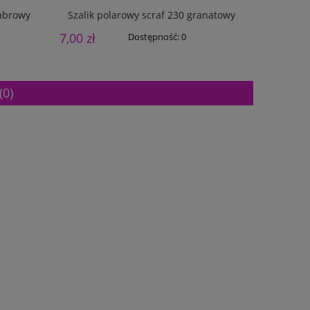
habrowy
Szalik polarowy scraf 230 granatowy
Szalik po
7,00 zł
10,00 zł
Dostępność:
0
(0)