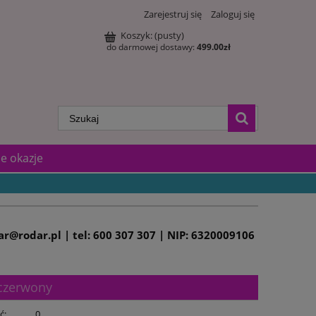
Zarejestruj się
Zaloguj się
Koszyk:
(pusty)
do darmowej dostawy:
499.00
zł
e okazje
dar@rodar.pl | tel: 600 307 307 | NIP: 6320009106
 czerwony
ć:
0