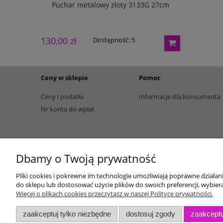
w pudełku
Puchar metalowy złoty 3133G 27cm
Puchar m
130,00 zł
165,00 zł
Dostępność:
5
Ceny w sklepie
Pomoc
Ceny i podatki
Informacje dla konsumenta
Nr konta do wpłat
Dbamy o Twoją prywatność
Pliki cookies i pokrewne im technologie umożliwiają poprawne działa
do sklepu lub dostosować użycie plików do swoich preferencji, wybiera
Więcej o plikach cookies przeczytasz w naszej Polityce prywatności.
zaakceptuj tylko niezbędne
dostosuj zgody
zaakceptu