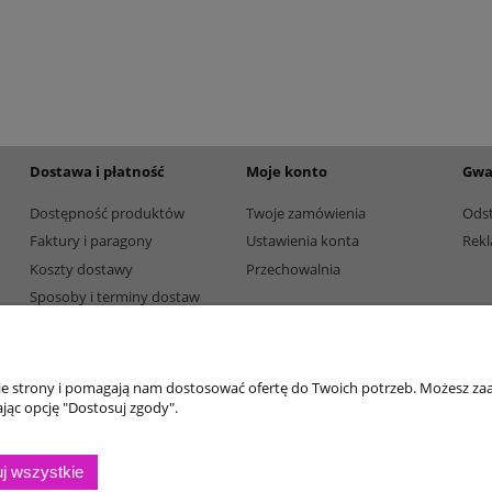
etalowy złoty 3133F 32cm
Puchar metalowy złoty 3133E 37c
195,00 zł
Dostępność:
5
Dostępność:
5
Dostawa i płatność
Moje konto
Gwa
Dostępność produktów
Twoje zamówienia
Ods
Faktury i paragony
Ustawienia konta
Rekl
Koszty dostawy
Przechowalnia
Sposoby i terminy dostaw
Sposoby płatności
nie strony i pomagają nam dostosować ofertę do Twoich potrzeb. Możesz zaa
jąc opcję "Dostosuj zgody".
j wszystkie