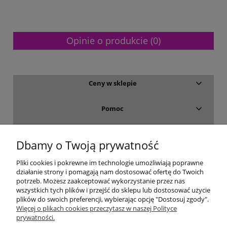
Opinie o produkcie (0)
Ceny w sklepie
Pomoc
Dostawa i płatność
Dbamy o Twoją prywatność
Moje konto
Pliki cookies i pokrewne im technologie umożliwiają poprawne
działanie strony i pomagają nam dostosować ofertę do Twoich
potrzeb. Możesz zaakceptować wykorzystanie przez nas
Gwarancja i zwroty
wszystkich tych plików i przejść do sklepu lub dostosować użycie
plików do swoich preferencji, wybierając opcję "Dostosuj zgody".
Więcej o plikach cookies przeczytasz w naszej Polityce
O firmie
prywatności.