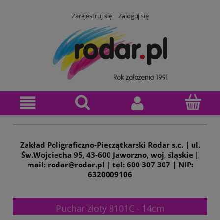
Zarejestruj się
Zaloguj się
Zakład Poligraficzno-Pieczątkarski Rodar s.c. | ul.
Św.Wojciecha 95, 43-600 Jaworzno, woj. śląskie |
mail: rodar@rodar.pl | tel: 600 307 307 | NIP:
6320009106
Puchar złoty 8101C - 14cm