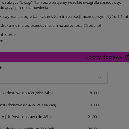
" w rubryce "Uwagi". Tam też wpisujemy wszelkie uwagi dla sprzedawcy.
dołączyć plik do zamówienia
 wybrania opcji z tabliczkami, termin realizacji może się wydłużyć o 1-2dni
druku można też przesłać mailem na adres
rodar@rodar.pl
pobrania:
cm
Koszty dostawy
i:
dEx
(dostawa do 48h (95% 24h))
18,00 zł
Post
(dostawa do 48h- w 90% 24h)
19,00 zł
ty
(- InPost - dostawa do 48h)
21,00 zł
L
(- dostawa do 48h - w 99% 24h)
24,00 zł