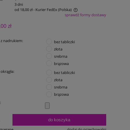
:
3 dni
od 18,00 zł
- Kurier FedEx
(Polska)
sprawdź formy dostawy
Cena nie zawiera ewentualnych kosztów
,00 zł
płatności
 z nadrukiem:
bez tabliczki
złota
srebrna
brązowa
 okrągła:
bez tabliczki
złota
srebrna
brązowa
:
do koszyka
.
ymagane
dodaj do przechowalni