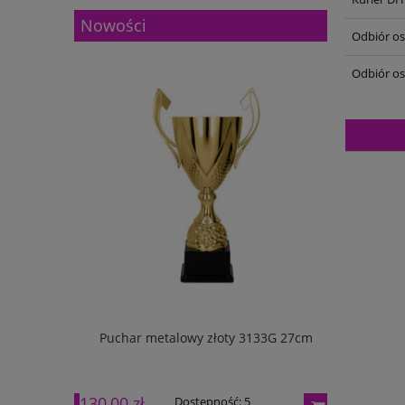
Nowości
Odbiór oso
Odbiór os
w pudełku
Puchar metalowy złoty 3133G 27cm
Puchar m
130,00 zł
165,00 zł
Dostępność:
5