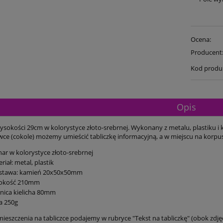
Ocena:
Producent
Kod produ
Opis
ysokości 29cm w kolorystyce złoto-srebrnej. Wykonany z metalu, plastiku i 
ce (cokole) możemy umieścić tabliczkę informacyjną, a w miejscu na korpus
ar w kolorystyce złoto-srebrnej
riał: metal, plastik
stawa: kamień 20x50x50mm
okość 210mm
nica kielicha 80mm
a 250g
ieszczenia na tabliczce podajemy w rubryce "Tekst na tabliczkę" (obok zdj