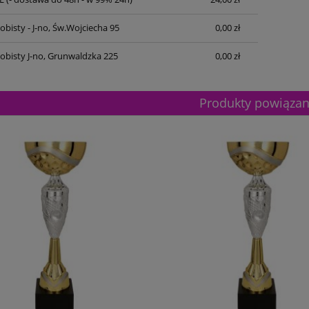
bisty - J-no, Św.Wojciecha 95
0,00 zł
obisty J-no, Grunwaldzka 225
0,00 zł
Produkty powiąza
etalowy złoty 3133F 32cm
Puchar metalowy złoty 3133E 37c
195,00 zł
Dostępność:
5
Dostępność:
5