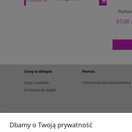
Puchar
67,00 
Ceny w sklepie
Pomoc
Ceny i podatki
Informacje dla konsumenta
Nr konta do wpłat
Dbamy o Twoją prywatność