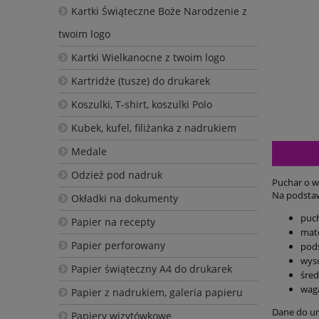
Kartki Świąteczne Boże Narodzenie z
twoim logo
Kartki Wielkanocne z twoim logo
Kartridże (tusze) do drukarek
Koszulki, T-shirt, koszulki Polo
Kubek, kufel, filiżanka z nadrukiem
Medale
Odzież pod nadruk
Puchar o w
Na podstaw
Okładki na dokumenty
puch
Papier na recepty
mate
Papier perforowany
pod
wys
Papier świąteczny A4 do drukarek
śred
wag
Papier z nadrukiem, galeria papieru
Dane do um
Papiery wizytówkowe