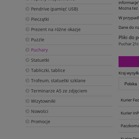
informacje
Można też 
Pendrive (pamięć USB)
W przypadku
Pieczątki
Dane do na
Prezent na różne okazje
Pliki do 
Puzzle
Puchar 21
Puchary
Statuetki
Tabliczki, tablice
Kraj wysyłk
Trofeum, statuetki szklane
Terminarze A5 ze zdjęciem
Kurier Fe
Wizytowniki
Nowości
Kurier In
Promocje
Paczkoma
Kurier DH