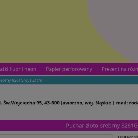
atki fluor i neon
Papier perforowany
Prezent na różn
srebrny 8261G wys.21cm
kotów
Kontakt
ul. Św.Wojciecha 95, 43-600 Jaworzno, woj. śląskie | mail: ro
Puchar złoto-srebrny 8261
Dostępnoś