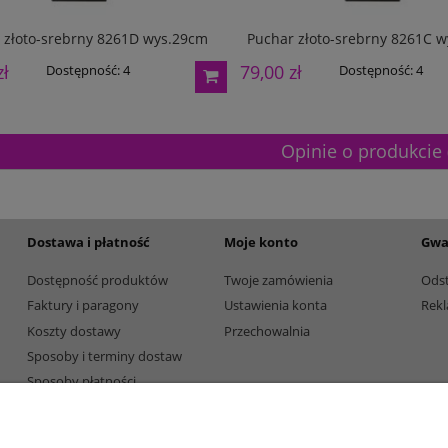
 złoto-srebrny 8261D wys.29cm
Puchar złoto-srebrny 8261C 
zł
79,00 zł
Dostępność:
4
Dostępność:
4
Opinie o produkcie 
Dostawa i płatność
Moje konto
Gwa
Dostępność produktów
Twoje zamówienia
Ods
Faktury i paragony
Ustawienia konta
Rekl
Koszty dostawy
Przechowalnia
Sposoby i terminy dostaw
Sposoby płatności