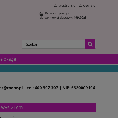
Zarejestruj się
Zaloguj się
Koszyk:
(pusty)
do darmowej dostawy:
499.00
zł
e okazje
dar@rodar.pl | tel: 600 307 307 | NIP: 6320009106
G wys.21cm
ć:
1