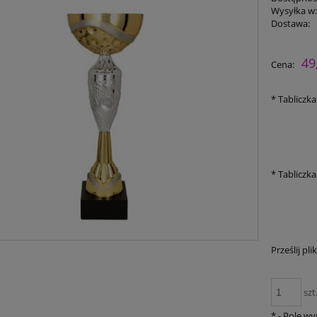
Wysyłka w
Dostawa:
49
Cena:
*
Tabliczka
*
Tabliczka
Prześlij plik
szt
*
- Pole w