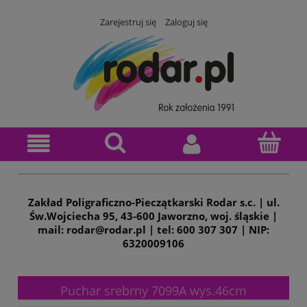
Zarejestruj się
Zaloguj się
Zakład Poligraficzno-Pieczątkarski Rodar s.c. | ul.
Św.Wojciecha 95, 43-600 Jaworzno, woj. śląskie |
mail: rodar@rodar.pl | tel: 600 307 307 | NIP:
6320009106
Puchar srebrny 7099A wys.46cm