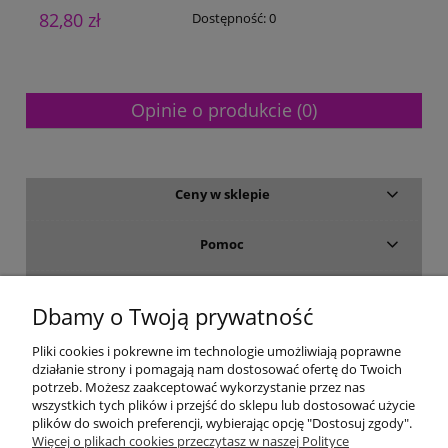
82,80 zł
6
Dostępność:
0
Opinie o produkcie (0)
Ceny w sklepie
Pomoc
Dostawa i płatność
Dbamy o Twoją prywatność
Moje konto
Pliki cookies i pokrewne im technologie umożliwiają poprawne
działanie strony i pomagają nam dostosować ofertę do Twoich
potrzeb. Możesz zaakceptować wykorzystanie przez nas
Gwarancja i zwroty
wszystkich tych plików i przejść do sklepu lub dostosować użycie
plików do swoich preferencji, wybierając opcję "Dostosuj zgody".
Więcej o plikach cookies przeczytasz w naszej Polityce
O firmie