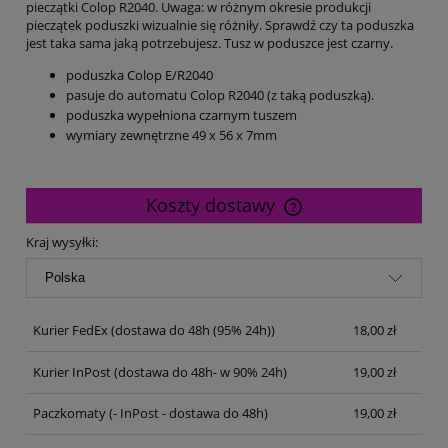
pieczątki Colop R2040. Uwaga: w różnym okresie produkcji
pieczątek poduszki wizualnie się różniły. Sprawdź czy ta poduszka
jest taka sama jaką potrzebujesz. Tusz w poduszce jest czarny.
poduszka Colop E/R2040
pasuje do automatu Colop R2040 (z taką poduszką).
poduszka wypełniona czarnym tuszem
wymiary zewnętrzne 49 x 56 x 7mm
Koszty dostawy
Cena nie zawiera ewentualnych kosztów płatności
Kraj wysyłki:
Kurier FedEx
(dostawa do 48h (95% 24h))
18,00 zł
Kurier InPost
(dostawa do 48h- w 90% 24h)
19,00 zł
Paczkomaty
(- InPost - dostawa do 48h)
19,00 zł