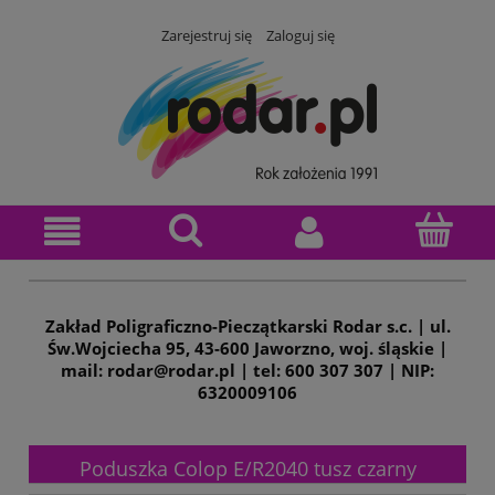
Zarejestruj się
Zaloguj się
Zakład Poligraficzno-Pieczątkarski Rodar s.c. | ul.
Św.Wojciecha 95, 43-600 Jaworzno, woj. śląskie |
mail: rodar@rodar.pl | tel: 600 307 307 | NIP:
6320009106
Poduszka Colop E/R2040 tusz czarny