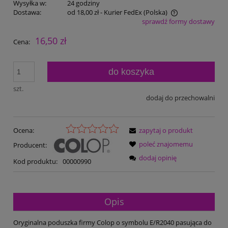
Wysyłka w:
24 godziny
Dostawa:
od 18,00 zł
- Kurier FedEx
(Polska)
sprawdź formy dostawy
Cena nie zawiera ewentualnych kosztów płatności
16,50 zł
Cena:
do koszyka
szt.
dodaj do przechowalni
Ocena:
zapytaj o produkt
poleć znajomemu
Producent:
dodaj opinię
Kod produktu:
00000990
Opis
Oryginalna poduszka firmy Colop o symbolu E/R2040 pasująca do