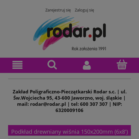
Zarejestruj się
Zaloguj się
Zakład Poligraficzno-Pieczątkarski Rodar s.c. | ul.
Św.Wojciecha 95, 43-600 Jaworzno, woj. śląskie |
mail: rodar@rodar.pl | tel: 600 307 307 | NIP:
6320009106
Podkład drewniany wiśnia 150x200mm (6x8')