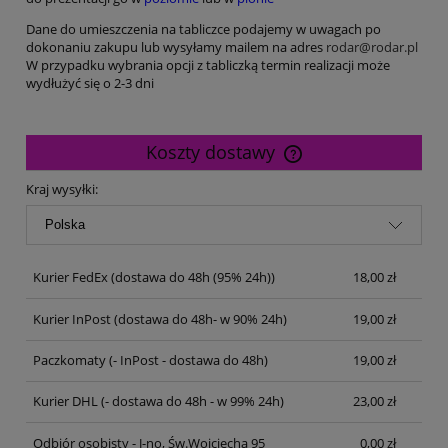
Dane do umieszczenia na tabliczce podajemy w uwagach po
dokonaniu zakupu lub wysyłamy mailem na adres
rodar@rodar.pl
W przypadku wybrania opcji z tabliczką termin realizacji może
wydłużyć się o 2-3 dni
Koszty dostawy
Cena nie zawiera ewentualnych kosztów płatności
Kraj wysyłki:
Kurier FedEx
(dostawa do 48h (95% 24h))
18,00 zł
Kurier InPost
(dostawa do 48h- w 90% 24h)
19,00 zł
Paczkomaty
(- InPost - dostawa do 48h)
19,00 zł
Kurier DHL
(- dostawa do 48h - w 99% 24h)
23,00 zł
Odbiór osobisty - J-no, Św.Wojciecha 95
0,00 zł