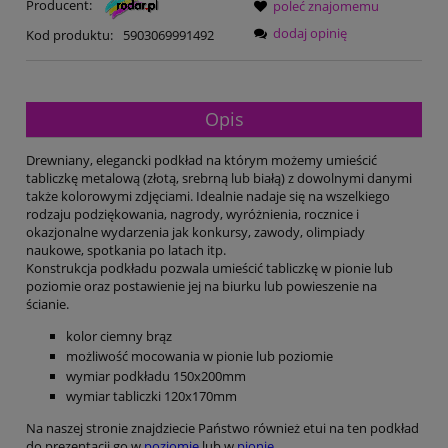
Producent:
poleć znajomemu
dodaj opinię
Kod produktu:
5903069991492
Opis
Drewniany, elegancki podkład na którym możemy umieścić
tabliczkę metalową (złotą, srebrną lub białą) z dowolnymi danymi
także kolorowymi zdjęciami. Idealnie nadaje się na wszelkiego
rodzaju podziękowania, nagrody, wyróżnienia, rocznice i
okazjonalne wydarzenia jak konkursy, zawody, olimpiady
naukowe, spotkania po latach itp.
Konstrukcja podkładu pozwala umieścić tabliczkę w pionie lub
poziomie oraz postawienie jej na biurku lub powieszenie na
ścianie.
kolor ciemny brąz
możliwość mocowania w pionie lub poziomie
wymiar podkładu 150x200mm
wymiar tabliczki 120x170mm
Na naszej stronie znajdziecie Państwo również etui na ten podkład
do prezentacji go w
poziomie
lub w
pionie