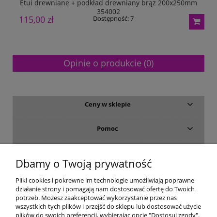
Etui drewniane + podkład drewniany brąz 200x250mm
354002
115,00 zł
3
Dostępność:
7
Opinie o produkcie (0)
Ceny w sklepie
Pomoc
Dostawa i płatność
Dbamy o Twoją prywatność
Moje konto
Pliki cookies i pokrewne im technologie umożliwiają poprawne
działanie strony i pomagają nam dostosować ofertę do Twoich
potrzeb. Możesz zaakceptować wykorzystanie przez nas
Gwarancja i zwroty
wszystkich tych plików i przejść do sklepu lub dostosować użycie
plików do swoich preferencji, wybierając opcję "Dostosuj zgody".