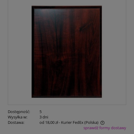
Dostępność:
5
Wysyłka w:
3 dni
Dostawa:
od 18,00 zł
- Kurier FedEx
(Polska)
sprawdź formy dostawy
Cena nie zawiera ewentualnych kosztów płatności